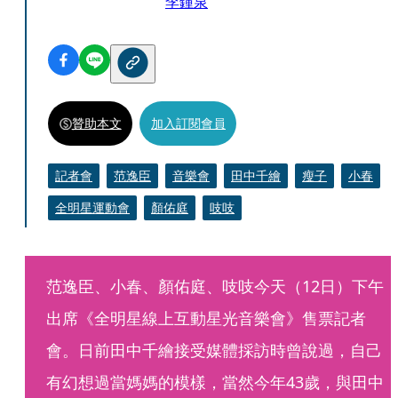
李鍾泉
贊助本文
加入訂閱會員
記者會
范逸臣
音樂會
田中千繪
瘦子
小春
全明星運動會
顏佑庭
吱吱
范逸臣、小春、顏佑庭、吱吱今天（12日）下午
出席《全明星線上互動星光音樂會》售票記者
會。日前田中千繪接受媒體採訪時曾說過，自己
有幻想過當媽媽的模樣，當然今年43歲，與田中