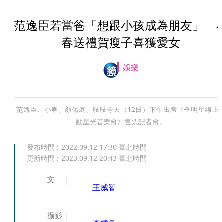
范逸臣若當爸「想跟小孩成為朋友」 
春送禮賀瘦子喜獲愛女
娛樂
范逸臣、小春、顏佑庭、吱吱今天（12日）下午出席《全明星線上
動星光音樂會》售票記者會。
發布時間：
2022.09.12 17:30
臺北時間
更新時間：
2023.09.12 20:43
臺北時間
文
王威智
攝影