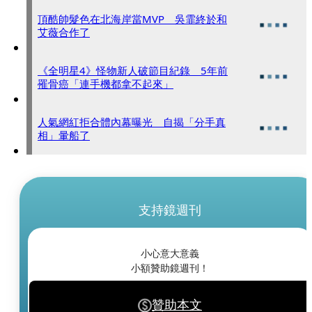
頂酷帥髮色在北海岸當MVP 吳霏終於和
艾薇合作了
《全明星4》怪物新人破節目紀錄 5年前
罹骨癌「連手機都拿不起來」
人氣網紅拒合體內幕曝光 自揭「分手真
相」暈船了
支持鏡週刊
小心意大意義
小額贊助鏡週刊！
贊助本文