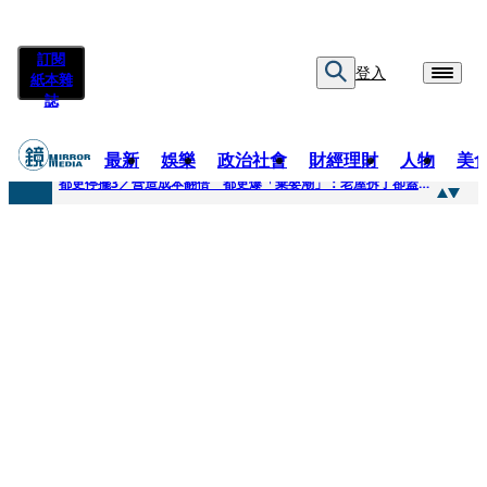
訂閱
登入
紙本雜
誌
最新
娛樂
政治社會
財經理財
人物
美
快訊
都更停擺3／營造成本翻倍 都更爆「棄嬰潮」：老屋拆了卻蓋不下去
快訊
SWAROVSKI把愛繫成一個蝴蝶結 七夕推出大中華區特別款
快訊
車內強吻女藝人「知名經紀人身分曝光」 硬辯「又沒伸舌頭」！法官判決書罕見批噁心