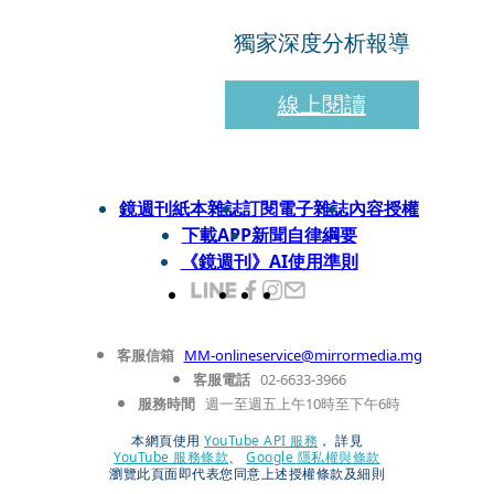
獨家深度分析報導
線上閱讀
鏡週刊紙本雜誌
訂閱電子雜誌
內容授權
下載APP
新聞自律綱要
《鏡週刊》AI使用準則
客服信箱
MM-onlineservice@mirrormedia.mg
客服電話
02-6633-3966
服務時間
週一至週五上午10時至下午6時
本網頁使用
YouTube API 服務
， 詳見
YouTube 服務條款
、
Google 隱私權與條款
瀏覽此頁面即代表您同意上述授權條款及細則