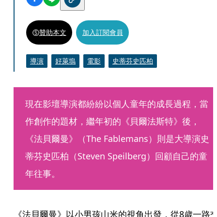
贊助本文
加入訂閱會員
導演
好萊塢
電影
史蒂芬史匹柏
現在影壇導演都紛紛以個人童年的成長過程，當
作創作的題材，繼年初的《貝爾法斯特》後，
《法貝爾曼》（The Fablemans）則是大導演史
蒂芬史匹柏（Steven Speilberg）回顧自己的童
年往事。
《法貝爾曼》以小男孩山米的視角出發，從8歲一路