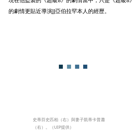
現在他監製的《超級8》的劇情當中，只是《超級8》
的劇情更貼近導演JJ亞伯拉罕本人的經歷。
史蒂芬史匹柏（右）與妻子凱蒂卡普蕭
（右）。（UIP提供）