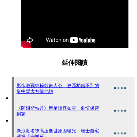
延伸閱讀
影帝激戰納粹鼓舞人心 史匹柏借不到的
集中營大方借他拍
《阿姆斯特丹》巨星陣容如雲 劇情保密
到家
新浪潮名導高達逝世原因曝光 瑞士自宅
選擇「安樂死」