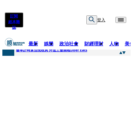
訂閱
登入
紙本雜
誌
最新
娛樂
政治社會
財經理財
人物
美
快訊
疊單計時算法現歧異 外送工會開戰Uber Eats
快訊
靚時尚／大丈夫當如是 Multifaceted Manhood
快訊
前時力黨魁表態「反對刪公視預算」 盼在野三思：改凍結處理受質疑項目