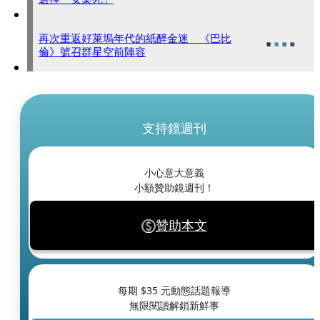
再次重返好萊塢年代的紙醉金迷 《巴比
倫》號召群星空前陣容
支持鏡週刊
小心意大意義
小額贊助鏡週刊！
贊助本文
每期 $
35
元動態話題報導
無限閱讀解鎖新鮮事