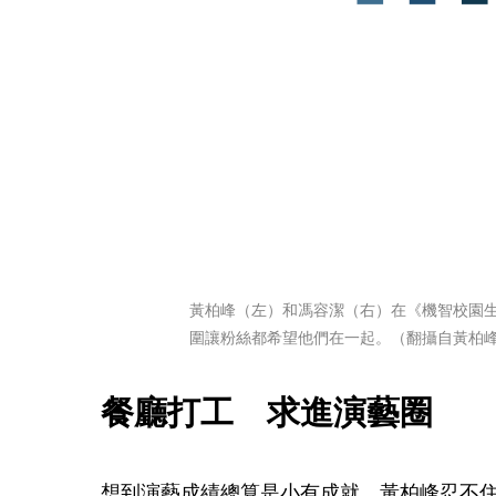
黃柏峰（左）和馮容潔（右）在《機智校園生
圍讓粉絲都希望他們在一起。（翻攝自黃柏峰
餐廳打工　求進演藝圈
想到演藝成績總算是小有成就，黃柏峰忍不