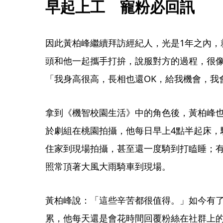
早起上工　寵粉必回訊
因此黃柏峰繼續拜訪經紀人，光是1年之內，
頭和他一起攜手打拚，說服對方的過程，很
「我身高很高，長相也還OK，給我機會，我
拿到《機智校園生活》中的角色後，黃柏峰
於劇組在桃園拍攝，他每日早上4點半起床，
住家到現場拍攝，甚至還一度騎到打瞌睡；
照常頂著大風大雨騎車到現場。
黃柏峰說：「這些辛苦都很值得。」如今有
累，他每天還是會花時間回覆粉絲在社群上