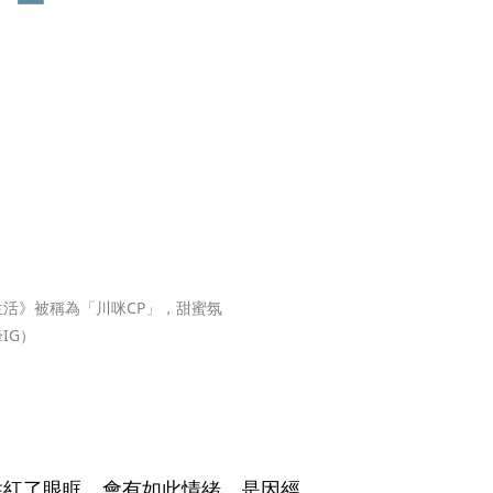
活》被稱為「川咪CP」，甜蜜氛
IG）
住紅了眼眶，會有如此情緒，是因經