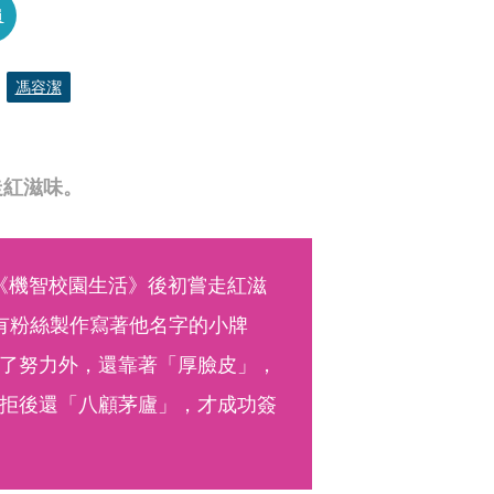
員
馮容潔
走紅滋味。
S《機智校園生活》後初嘗走紅滋
有粉絲製作寫著他名字的小牌
了努力外，還靠著「厚臉皮」，
拒後還「八顧茅廬」，才成功簽