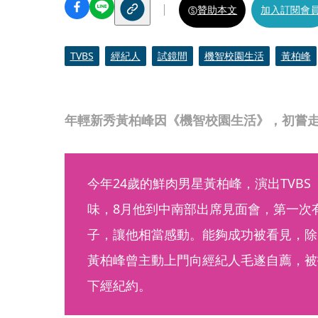
贊助本文
加入訂閱會
TVBS
經紀人
試鏡間
機智校園生活
黃柏峰
年輕新秀黃柏峰因《機智校園生活》，初嘗
今年24歲的鮮肉男星黃柏峰，演出TVB
味，8月他到中南部出席見面會，第一次
子，讓他相當感動。能夠成功被看見，除
黃柏峰曾主動上門向經紀人毛遂自薦，被
下經紀約。