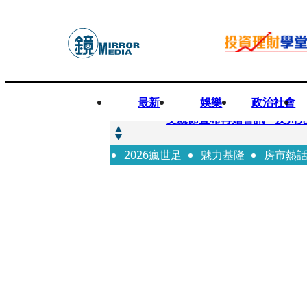
最新
娛樂
政治社會
快訊
父親節宣布再婚喜訊 及川光
2026瘋世足
快訊
魅力基隆
房市熱
改姓斷開阿湯哥！20歲舒莉
快訊
「愛露奶」私訊流出！小24