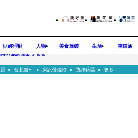
財經理財
人物
美食旅遊
生活
車錶酒
博57歲將當新手爸爸
話題
台北畫刊
房訊發燒榜
防詐鏡區
更多
首登台「1人分飾4角」 觀眾驚艷：錯怪星二代了
歲女友爆當小三「大鬧病房氣孕婦」 姜厚任不忍回應了