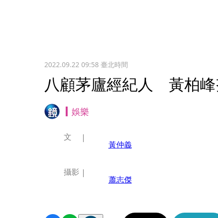
2022.09.22 09:58
臺北時間
八顧茅廬經紀人 黃柏峰
娛樂
文
黃仲義
攝影
蕭志傑