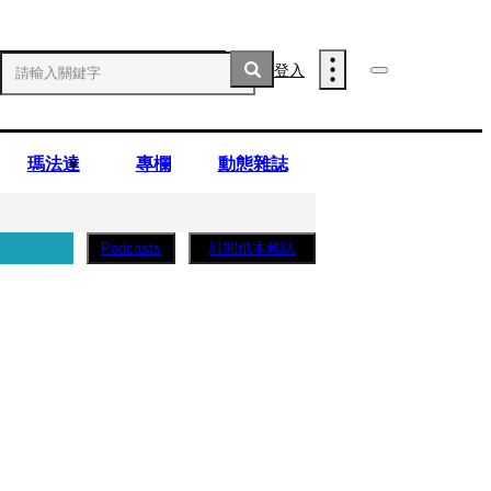
登入
瑪法達
專欄
動態雜誌
訂閱紙本雜誌
Podcasts