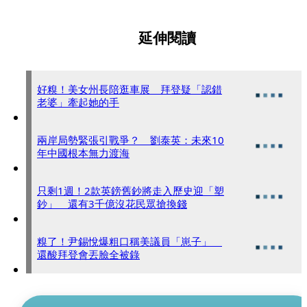
延伸閱讀
好糗！美女州長陪逛車展 拜登疑「認錯
老婆」牽起她的手
兩岸局勢緊張引戰爭？ 劉泰英：未來10
年中國根本無力渡海
只剩1週！2款英鎊舊鈔將走入歷史迎「塑
鈔」 還有3千億沒花民眾搶換錢
糗了！尹錫悅爆粗口稱美議員「崽子」
還酸拜登會丟臉全被錄