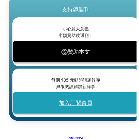
支持鏡週刊
小心意大意義
小額贊助鏡週刊！
贊助本文
每期 $
35
元動態話題報導
無限閱讀解鎖新鮮事
加入訂閱會員