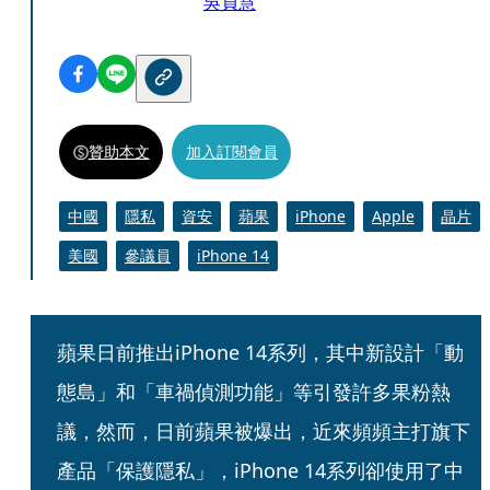
吳貞慧
贊助本文
加入訂閱會員
中國
隱私
資安
蘋果
iPhone
Apple
晶片
美國
參議員
iPhone 14
蘋果日前推出iPhone 14系列，其中新設計「動
態島」和「車禍偵測功能」等引發許多果粉熱
議，然而，日前蘋果被爆出，近來頻頻主打旗下
產品「保護隱私」，iPhone 14系列卻使用了中