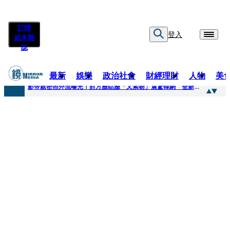
訂閱
登入
紙本雜
誌
最新
娛樂
政治社會
財經理財
人物
美
快訊
影帝親密照外流曝光！對方臉貼臉「又索吻」震驚韓網 登新聞熱搜第一
快訊
有人利用上人信任掏空慈濟？ 張景森提2建議：這是在保護慈濟
快訊
大一懷前男友孩子「19歲女大生背景曝光」 產檢紀錄全空白！獨自生產浴巾裹嬰屍藏家5天