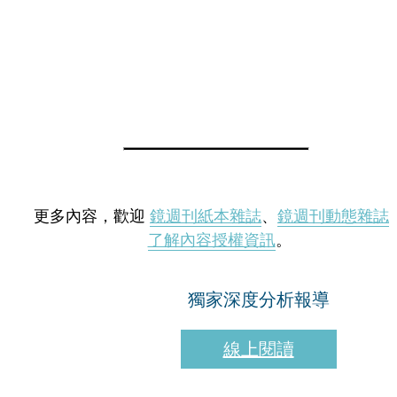
更多內容，歡迎
鏡週刊紙本雜誌
、
鏡週刊動態雜誌
了解內容授權資訊
。
獨家深度分析報導
線上閱讀