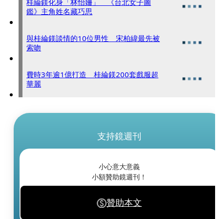
桂綸鎂化身「林怡姍」 《台北女子圖
鑑》主角姓名藏巧思
與桂綸鎂談情的10位男性 宋柏緯最先被
索吻
費時3年逾1億打造 桂綸鎂200套戲服超
華麗
支持鏡週刊
小心意大意義
小額贊助鏡週刊！
贊助本文