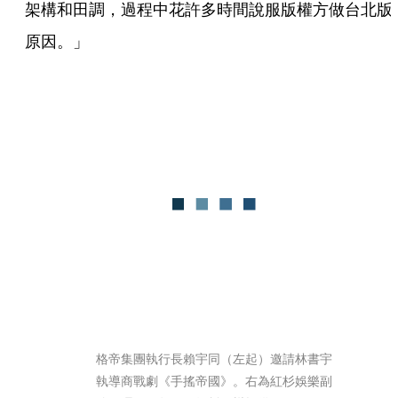
架構和田調，過程中花許多時間說服版權方做台北版
原因。」
格帝集團執行長賴宇同（左起）邀請林書宇
執導商戰劇《手搖帝國》。右為紅杉娛樂副