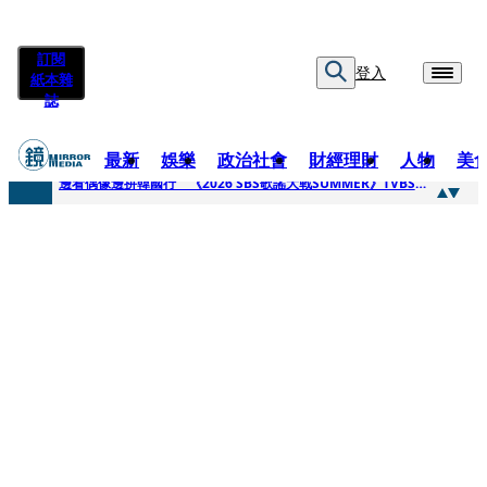
訂閱
登入
紙本雜
誌
最新
娛樂
政治社會
財經理財
人物
美
快訊
邊看偶像邊拚韓國行 《2026 SBS歌謠大戰SUMMER》TVBS直播祭追星福利
快訊
代誌大條火急跳船？ 宏碁派任李文詳接掌兆基屋管2天就喊撤出！
快訊
一句「請回去坐好」 特教生持斷掃把戳女代課老師眼睛大失血近失明