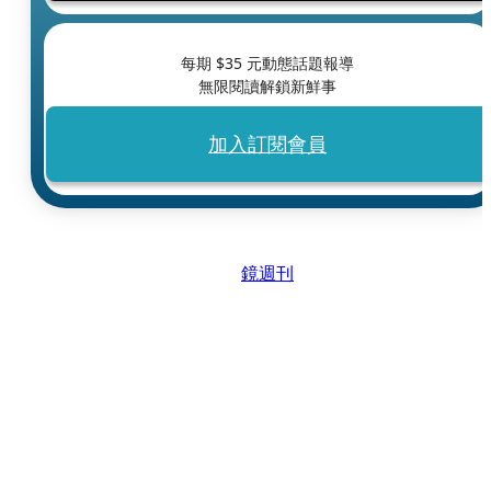
每期 $
35
元動態話題報導
無限閱讀解鎖新鮮事
加入訂閱會員
鏡週刊