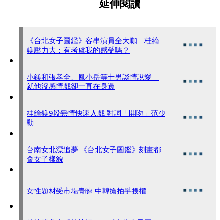
延伸閱讀
《台北女子圖鑑》客串演員全大咖 桂綸
鎂壓力大：有考慮我的感受嗎？
小鎂和張孝全、鳳小岳等十男談情說愛
就他沒感情戲卻一直在身邊
桂綸鎂9段戀情快速入戲 對詞「開吻」范少
勳
台南女北漂追夢 《台北女子圖鑑》刻畫都
會女子樣貌
女性題材受市場青睞 中韓搶拍爭授權