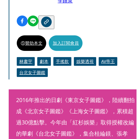
李鍾泉
贊助本文
加入訂閱會員
林書宇
劇本
手搖飲
娛樂透視
AV帝王
台北女子圖鑑
2016年推出的日劇《東京女子圖鑑》，陸續翻拍
成《北京女子圖鑑》《上海女子圖鑑》，累積超
過30億點擊。今年由「紅杉娛樂」取得授權改編
的華劇《台北女子圖鑑》，集合桂綸鎂、張孝