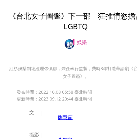
《台北女子圖鑑》下一部 狂推情慾擔
LGBTQ
娛樂
紅杉娛樂副總經理張佩郁，兼任執行監製，費時3年打造華語劇《台
女子圖鑑》。
發布時間：
2022.10.08 05:58
臺北時間
更新時間：
2023.09.12 20:44
臺北時間
文
劉慧茹
攝影