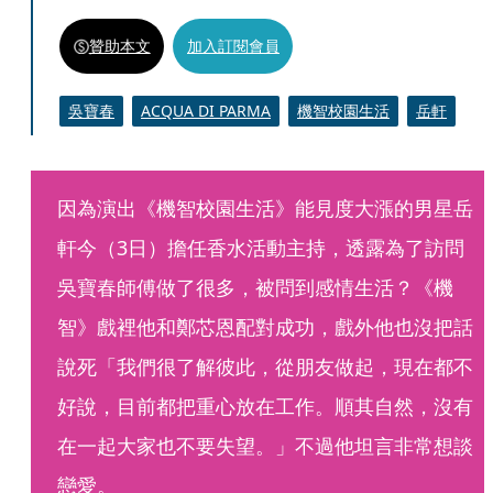
贊助本文
加入訂閱會員
吳寶春
ACQUA DI PARMA
機智校園生活
岳軒
因為演出《機智校園生活》能見度大漲的男星岳
軒今（3日）擔任香水活動主持，透露為了訪問
吳寶春師傅做了很多，被問到感情生活？《機
智》戲裡他和鄭芯恩配對成功，戲外他也沒把話
說死「我們很了解彼此，從朋友做起，現在都不
好說，目前都把重心放在工作。順其自然，沒有
在一起大家也不要失望。」不過他坦言非常想談
戀愛。