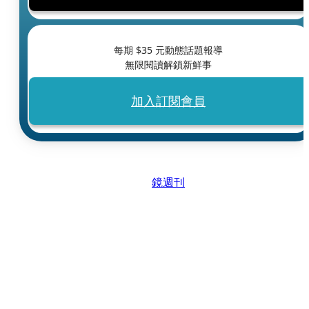
每期 $
35
元動態話題報導
無限閱讀解鎖新鮮事
加入訂閱會員
鏡週刊