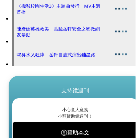
《機智校園生活3》主題曲發行 MV本週
首播
陳彥廷英雄救美 貼臉岳軒安全之吻掀網
友暴動
喝臭水又狂摔 岳軒自虐式演出鋪星路
支持鏡週刊
小心意大意義
小額贊助鏡週刊！
贊助本文