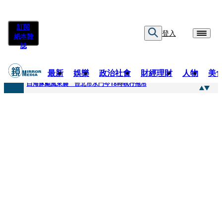
訂閱
登入
紙本雜
誌
最新
娛樂
政治社會
財經理財
人物
美
快訊
白海豚颱風來襲 台北市水門今18時執行拖吊
快訊
AKIRA台北唱到一半突收兒子告白「爸爸I LOVE YOU」 驚喜林志玲同步曝光父親節「披薩蛋糕」
快訊
獨家／TWICE Mina一進華山「天空秒變臉」！ONCE狂風暴雨死守 畫面曝光2.5萬人笑翻