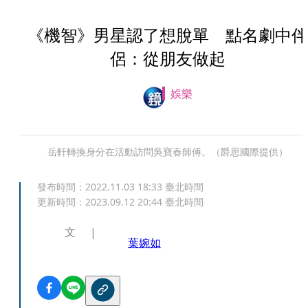
《機智》男星認了想脫單 點名劇中伴
侶：從朋友做起
娛樂
岳軒轉換身分在活動訪問吳寶春師傅。（爵思國際提供）
發布時間：
2022.11.03 18:33
臺北時間
更新時間：
2023.09.12 20:44
臺北時間
文
葉婉如