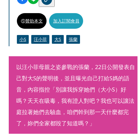
贊助本文
加入訂閱會員
小S
汪小菲
大S
張蘭
以汪小菲母親之姿參戰的張蘭，22日公開發表自
己對大S的聲明後，並且曝光自己打給S媽的語
音，內容指控「別讓我拆穿她們（大小S）好
嗎？天天在吸毒，我有證人對吧？我也可以讓法
庭拉著她們去驗血，咱們幹到那一天什麼都完
了，妳們全家都毀了知道嗎？」