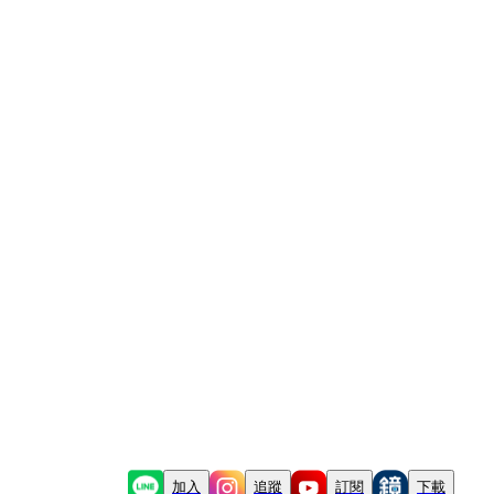
加入
追蹤
訂閱
下載