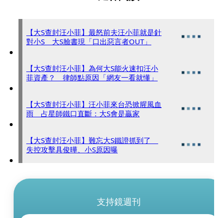
【大S查封汪小菲】最怒前夫汪小菲就是針
對小S 大S臉書現「口出惡言者OUT」
【大S查封汪小菲】為何大S能火速扣汪小
菲資產？ 律師點原因「網友一看就懂」
【大S查封汪小菲】汪小菲來台恐掀腥風血
雨 占星師鐵口直斷：大S會是贏家
【大S查封汪小菲】難忘大S鐵證抓到了
失控攻擊具俊曄、小S原因曝
支持鏡週刊