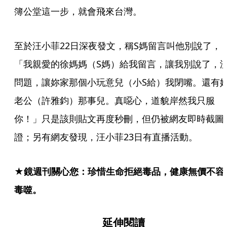
簿公堂這一步，就會飛來台灣。
至於汪小菲22日深夜發文，稱S媽留言叫他別說了，
「我親愛的徐媽媽（S媽）給我留言，讓我別說了，
問題，讓妳家那個小玩意兒（小S給）我閉嘴。還有
老公（許雅鈞）那事兒。真噁心，道貌岸然我只服
你！」只是該則貼文再度秒刪，但仍被網友即時截圖
證；另有網友發現，汪小菲23日有直播活動。
★鏡週刊關心您：珍惜生命拒絕毒品，健康無價不容
毒噬。
延伸閱讀