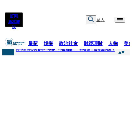
訂閱
登入
紙本雜
誌
最新
娛樂
政治社會
財經理財
人物
美
快訊
台中市府公告驚見中央變「中國國徽」 他傻眼：這是真的嗎？
快訊
明知辣椒粉含蘇丹紅還賣！無良業者撈百萬喊「吃了沒差」 法官打臉判6月不准緩刑
快訊
被滲透？市府公告驚見「中國國徽」 台中市都發局長認了3錯誤