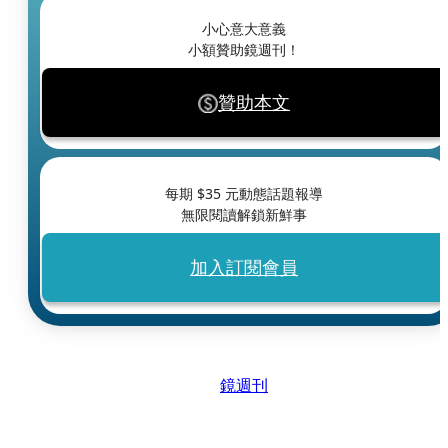
小心意大意義
小額贊助鏡週刊！
贊助本文
每期 $
35
元動態話題報導
無限閱讀解鎖新鮮事
加入訂閱會員
鏡週刊