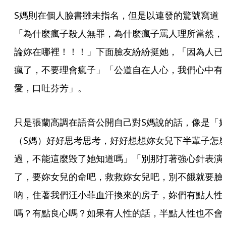
S媽則在個人臉書雖未指名，但是以連發的驚號寫道
「為什麼瘋子殺人無罪，為什麼瘋子罵人理所當然，
論妳在哪裡！！！」下面臉友紛紛挺她，「因為人已
瘋了，不要理會瘋子」「公道自在人心，我們心中有
愛，口吐芬芳」。
只是張蘭高調在語音公開自己對S媽說的話，像是「
（S媽）好好思考思考，好好想想妳女兒下半輩子怎
過，不能這麼毁了她知道嗎」「別那打著強心針表演
了，要妳女兒的命吧，救救妳女兒吧，別不餓就要臉
吶，住著我們汪小菲血汗換來的房子，妳們有點人性
嗎？有點良心嗎？如果有人性的話，半點人性也不會