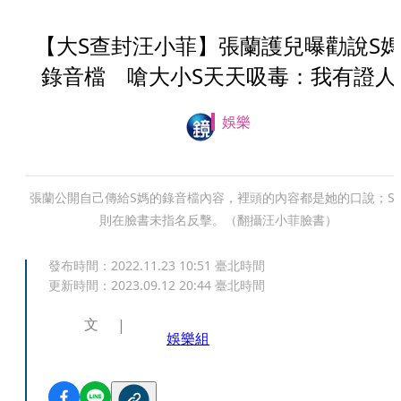
【大S查封汪小菲】張蘭護兒曝勸說S
錄音檔 嗆大小S天天吸毒：我有證人
娛樂
張蘭公開自己傳給S媽的錄音檔內容，裡頭的內容都是她的口說；S
則在臉書未指名反擊。（翻攝汪小菲臉書）
發布時間：
2022.11.23 10:51
臺北時間
更新時間：
2023.09.12 20:44
臺北時間
文
娛樂組