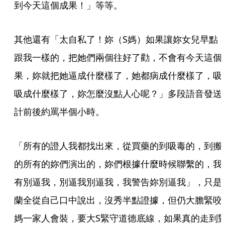
到今天這個成果！」等等。
其他還有「太自私了！妳（S媽）如果讓妳女兒早點
跟我一樣的，把她們兩個往好了勸，不會有今天這個
果，妳就把她逼成什麼樣了，她都病成什麼樣了，吸
吸成什麼樣了，妳怎麼沒點人心呢？」多段語音發送
計前後約罵半個小時。
「所有的證人我都找出來，從買藥的到吸毒的，到搬
的所有的妳們演出的，妳們根據什麼時候聯繫的，我
有別逼我，別逼我別逼我，我警告妳別逼我」，只是
蘭全從自己口中說出，沒秀半點證據，但仍大膽緊咬
媽一家人會裝，要大S緊守道德底線，如果真的走到