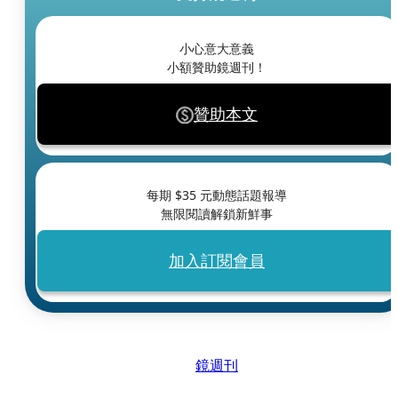
小心意大意義
小額贊助鏡週刊！
贊助本文
每期 $
35
元動態話題報導
無限閱讀解鎖新鮮事
加入訂閱會員
鏡週刊