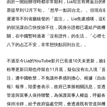
由於一開始辦理時都非常順利，Lia坦言有將返台的機
票提早到12月下旬，「想早一點回台北」， 但現在
遲遲等不到省廳核發的「簽注」。Lia焦慮感嘆，這樣
的狀況讓自己快按捺不住，因身分證都已還給戶政機
關，在中國暫時過著「沒有證件」的生活，「心裡七
八下的忐忑不安，非常想快點回到台北」。
不過至今Lia的YouTube影片已長達10天未更新，臉
粉專更新日期也停留在11月底，疑似沒有出入境「簽
注」遭中國軟禁，不免讓外界感到擔心。根據《自由
報》報導，陸委會表示，政府已掌握相關訊息，並透
管道與當事人保持聯繫，為保護當事人權益，呼籲各
保持冷靜，給予政府協處空間，會透過既有管道與機