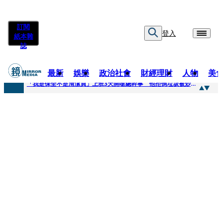
訂閱
登入
紙本雜
誌
最新
娛樂
政治社會
財經理財
人物
美
快訊
「我是保全不是清潔員」上班3天開嗆總幹事 他拒倒垃圾被炒！怒提告...法官這原因判敗訴
快訊
吳建豪生日願望成真 周渝民苦練吉他獻唱、言承旭阿信暖心祝福
快訊
UVERworld、yama、jo0ji齊聚台北 11月21日UVERworld再開專場