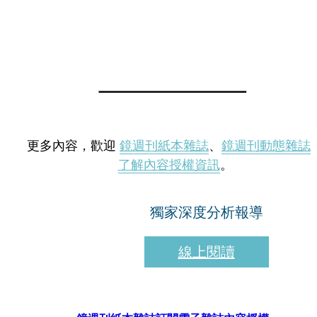
更多內容，歡迎
鏡週刊紙本雜誌
、
鏡週刊動態雜誌
了解內容授權資訊
。
獨家深度分析報導
線上閱讀