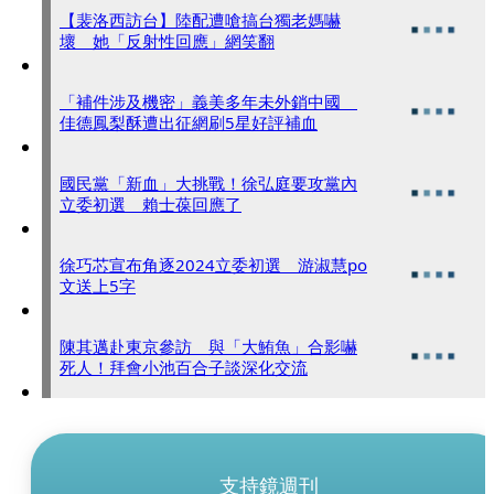
【裴洛西訪台】陸配遭嗆搞台獨老媽嚇
壞 她「反射性回應」網笑翻
「補件涉及機密」義美多年未外銷中國
佳德鳳梨酥遭出征網刷5星好評補血
國民黨「新血」大挑戰！徐弘庭要攻黨內
立委初選 賴士葆回應了
徐巧芯宣布角逐2024立委初選 游淑慧po
文送上5字
陳其邁赴東京參訪 與「大鮪魚」合影嚇
死人！拜會小池百合子談深化交流
支持鏡週刊