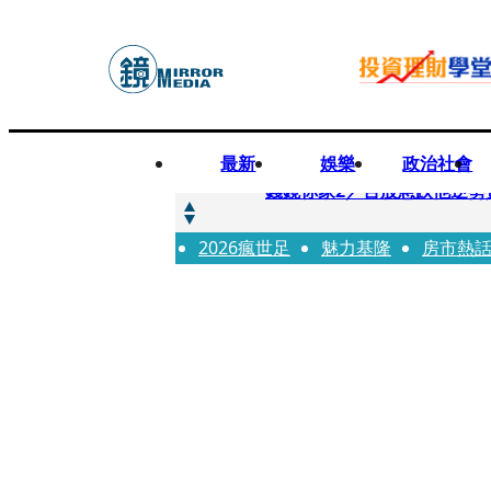
最新
娛樂
政治社會
快訊
錢鏡你家2／台股急跌他逆勢
2026瘋世足
快訊
魅力基隆
房市熱
八月寵物月 寵物食品大廠
快訊
97萬粉絲料理網紅驚傳病逝