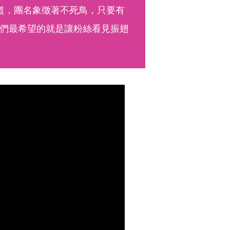
出道，團名象徵著不死鳥，只要有
們最希望的就是讓粉絲看見振翅