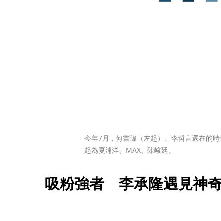
今年7月，何書瑋（左起）、李哲言還在的時
起為夏浦洋、MAX、陳峻廷。
吸粉強者　李承隆遇見神