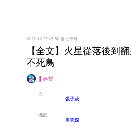
2022.12.25 05:58
臺北時間
【全文】火星從落後到翻身
不死鳥
娛樂
文
張子萩
攝影
蕭志傑