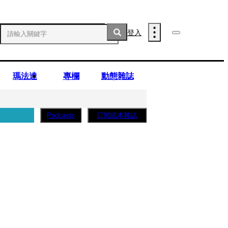
登入
瑪法達
專欄
動態雜誌
訂閱紙本雜誌
Podcasts