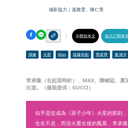
攝影協力｜溫雅雯、陳仁萱
贊助本文
加入訂閱會
偶像
火星
Max
鏡爆焦點
曹家齊
夏浦洋
李承隆（右起逆時針）、MAX、陳峻廷、夏浦
出道。（服裝提供：GUCCI）
似乎是從成為《原子少年》火星的那刻，
生生不息，而浴火重生後的鳳凰，李承隆