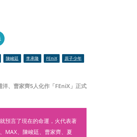
員
陳峻廷
李承隆
FEniX
原子少年
洋、曹家齊5人化作「FEniX」正式
就預言了現在的命運，火代表著
、MAX、陳峻廷、曹家齊、夏