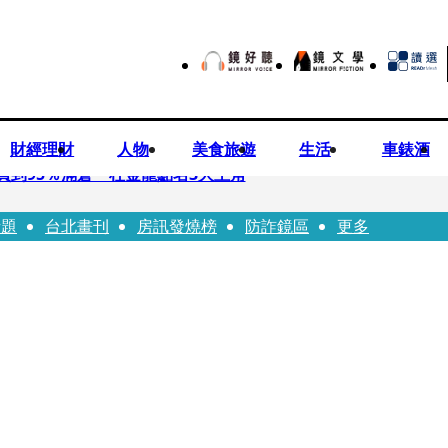
財經理財
人物
美食旅遊
生活
車錶酒
買到95％滿倉 杜金龍點名3大主角
話題
台北畫刊
房訊發燒榜
防詐鏡區
更多
偕獸醫師提醒飼主四大照護誤區
！ 團隊發文證實：肥大叔8/5離開了