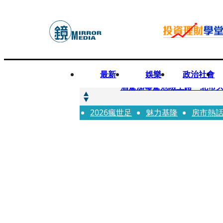
最新
娛樂
政治社會
快訊
酒駕加毒駕危險上路 北市大
2026瘋世足
快訊
魅力基隆
房市熱
Ozone黃文廷、FEniX
快訊
AKIRA台北唱到一半突收兒