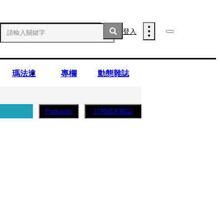
登入
瑪法達
專欄
動態雜誌
訂閱紙本雜誌
Podcasts
薩蛋糕」