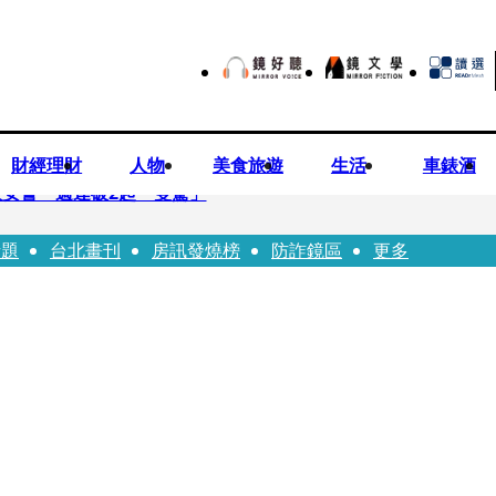
財經理財
人物
美食旅遊
生活
車錶酒
安警一週連破2起「雙駕」
話題
台北畫刊
房訊發燒榜
防詐鏡區
更多
夏浦洋組「神隊友」 邱以太、林亭莉熱血狂奔殺青淚崩
子告白「爸爸I LOVE YOU」 驚喜林志玲同步曝光父親節「披