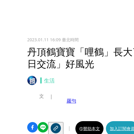
2023.01.11 16:09
臺北時間
丹頂鶴寶寶「哩鶴」長大
日交流」好風光
生活
文
羅勻
贊助本文
加入訂閱會