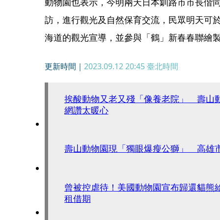
動物園也表示，今明兩天日本釧路市市長偕
訪，進行觀光及自然保育交流，民眾明天可
海道的觀光宣導，並參與「鶴」新春春聯繪
更新時間｜
2023.09.12 20:45
臺北時間
挨酸動物又老又殘「像養老院」 壽山動物
網讚太暖心
壽山動物園現「獨眼爆瘦公獅」 高雄
曾被控虐待！美國動物園宣布歸還貓熊給
租借期