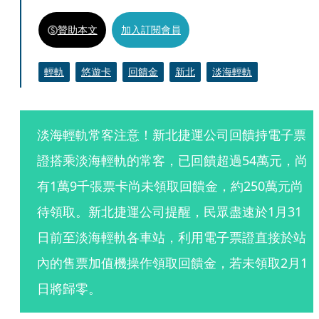
贊助本文
加入訂閱會員
輕軌
悠遊卡
回饋金
新北
淡海輕軌
淡海輕軌常客注意！新北捷運公司回饋持電子票
證搭乘淡海輕軌的常客，已回饋超過54萬元，尚
有1萬9千張票卡尚未領取回饋金，約250萬元尚
待領取。新北捷運公司提醒，民眾盡速於1月31
日前至淡海輕軌各車站，利用電子票證直接於站
內的售票加值機操作領取回饋金，若未領取2月1
日將歸零。