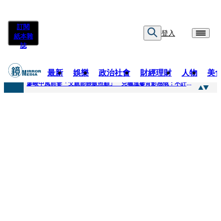
訂閱
登入
紙本雜
誌
最新
娛樂
政治社會
財經理財
人物
美
快訊
廖峻中風前妻「父親節餵飯照顧」 兒曬溫馨背影感慨：不計前嫌的真愛
快訊
封面故事／商場恩怨 曖昧多女 姦情被人夫發現 鎢業大亨恐因情仇遭虐殺
快訊
封面故事／飛行履歷助太空產業生態系成形 衛星火箭供應鏈台廠名單曝光