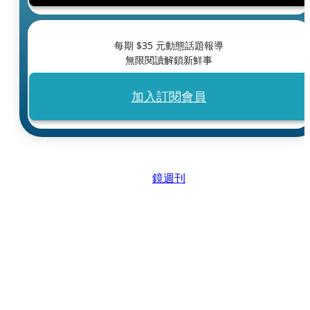
每期 $
35
元動態話題報導
無限閱讀解鎖新鮮事
加入訂閱會員
鏡週刊