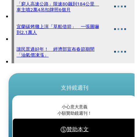
「窮人高速公路」限速80飆到184公里
車主噴2萬4吊扣牌照6個月
宜蘭碳烤攤上演「草船借箭」 一張圖嚇
到2.1萬人
讓民眾過好年！ 經濟部宣布春節期間
「油氣價凍漲」
支持鏡週刊
小心意大意義
小額贊助鏡週刊！
贊助本文