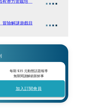
立遊戲有潛力需栽培
法 冒險解謎遊戲目
刊
每期 $
35
元動態話題報導
無限閱讀解鎖新鮮事
加入訂閱會員