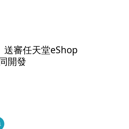
】送審任天堂eShop
同開發
員