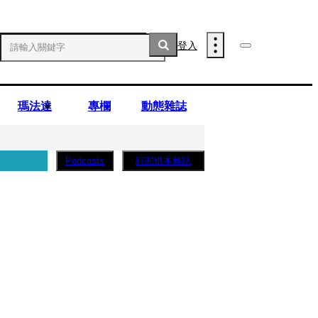
登入
瑪法達
專欄
動態雜誌
訂閱紙本雜誌
Podcasts