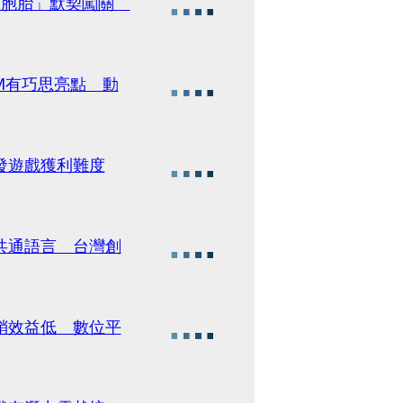
的雙胞胎」默契闖關
GM有巧思亮點 動
開發遊戲獲利難度
是共通語言 台灣創
行銷效益低 數位平