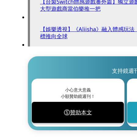
【台製Switch體感遊戲番外篇】獨
大型遊戲商當伯樂推一把
【娛樂透視】《Aliisha》融入體感玩
標推向全球
支持鏡週
小心意大意義
小額贊助鏡週刊！
贊助本文