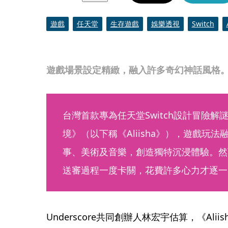
遊戲
任天堂
生存遊戲
娛樂透視
Switch
遊戲場景設定精緻，融入許多奇幻神話風格。（U
台灣首款專為任天堂Switch設計冒險解謎遊
境》（以下稱《Aliisha》），遊戲玩
事、美術及音樂，創造獨特沉浸體驗。然
送審過程一度卡關，花費許多心力才逐一
Underscore共同創辦人林宏宇估算，《Ali