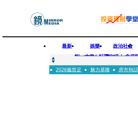
最新
娛樂
政治社會
快訊
創「互道」詐騙慈濟！ 女律
2026瘋世足
快訊
魅力基隆
房市熱
前時力黨魁表態「反對刪公
快訊
六強片齊聚桃影 小薰《祖