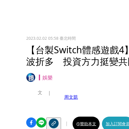
2023.02.02 05:58
臺北時間
【台製Switch體感遊戲4
波折多 投資方力挺變共
娛樂
文
周文凱
贊助本文
加入訂閱會