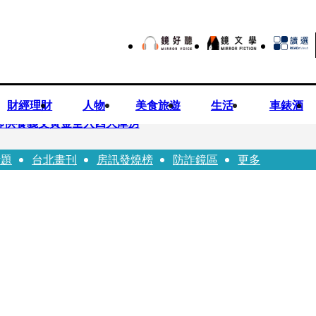
財經理財
人物
美食旅遊
生活
車錶酒
師供養義父黃金全入四大庫房
話題
台北畫刊
房訊發燒榜
防詐鏡區
更多
視預算」 盼在野三思：改凍結處理受質疑項目
先鬼》回桃影娘家 《長安的荔枝》桃影加映一票難求