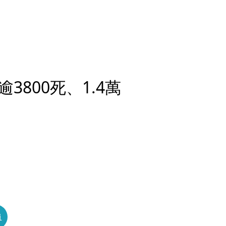
800死、1.4萬
員