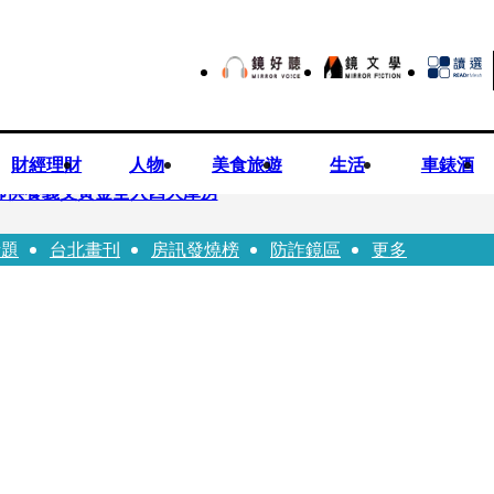
財經理財
人物
美食旅遊
生活
車錶酒
師供養義父黃金全入四大庫房
話題
台北畫刊
房訊發燒榜
防詐鏡區
更多
視預算」 盼在野三思：改凍結處理受質疑項目
先鬼》回桃影娘家 《長安的荔枝》桃影加映一票難求