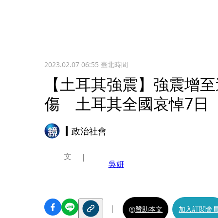
2023.02.07 06:55
臺北時間
【土耳其強震】強震增至逾3
傷 土耳其全國哀悼7日
政治社會
文
吳妍
贊助本文
加入訂閱會