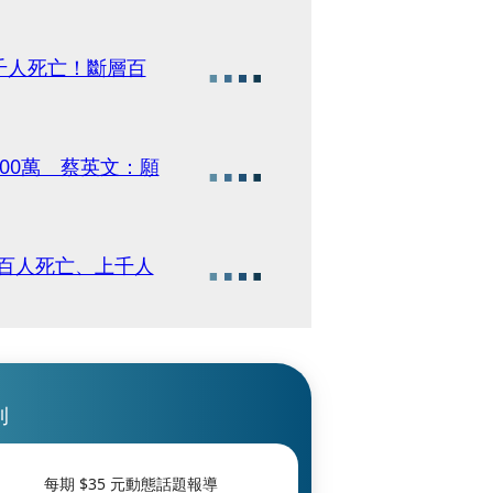
千人死亡！斷層百
00萬 蔡英文：願
逾百人死亡、上千人
刊
每期 $
35
元動態話題報導