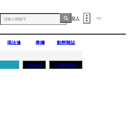
登入
瑪法達
專欄
動態雜誌
訂閱紙本雜誌
Podcasts