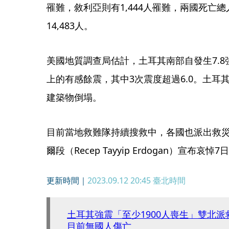
罹難，敘利亞則有1,444人罹難，兩國死亡總人
14,483人。
美國地質調查局估計，土耳其南部自發生7.8強
上的有感餘震，其中3次震度超過6.0。土耳其
建築物倒塌。
目前當地救難隊持續搜救中，各國也派出救
爾段（Recep Tayyip Erdogan）宣布哀
更新時間｜
2023.09.12 20:45
臺北時間
土耳其強震「至少1900人喪生」雙北
目前無國人傷亡