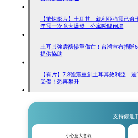
【驚悚影片】土耳其、敘利亞強震已逾
年震一次竟大爆發 公寓瞬間倒塌
土耳其強震釀慘重傷亡！台灣宣布捐贈6
提供協助
【有片】7.8強震重創土耳其敘利亞 
受傷！恐再攀升
支持鏡週
小心意大意義