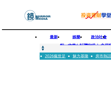
最新
娛樂
政治社會
快訊
創「互道」詐騙慈濟！ 女律
2026瘋世足
快訊
魅力基隆
房市熱
前時力黨魁表態「反對刪公
快訊
六強片齊聚桃影 小薰《祖