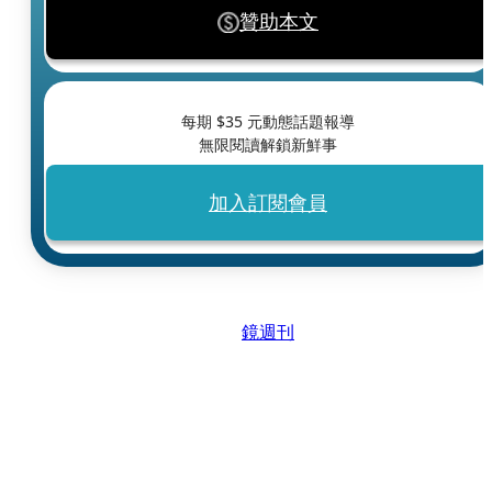
贊助本文
每期 $
35
元動態話題報導
無限閱讀解鎖新鮮事
加入訂閱會員
鏡週刊