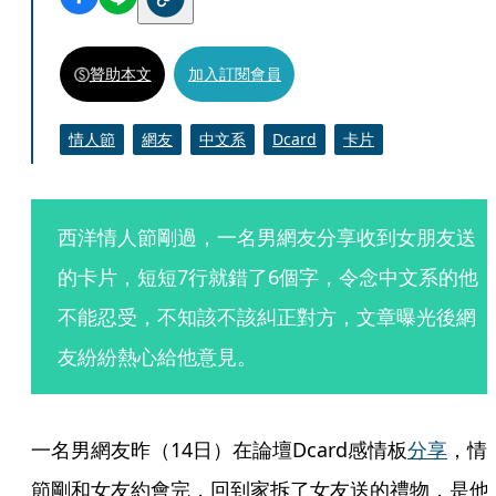
贊助本文
加入訂閱會員
情人節
網友
中文系
Dcard
卡片
西洋情人節剛過，一名男網友分享收到女朋友送
的卡片，短短7行就錯了6個字，令念中文系的他
不能忍受，不知該不該糾正對方，文章曝光後網
友紛紛熱心給他意見。
一名男網友昨（14日）在論壇Dcard感情板
分享
，情
節剛和女友約會完，回到家拆了女友送的禮物，是他