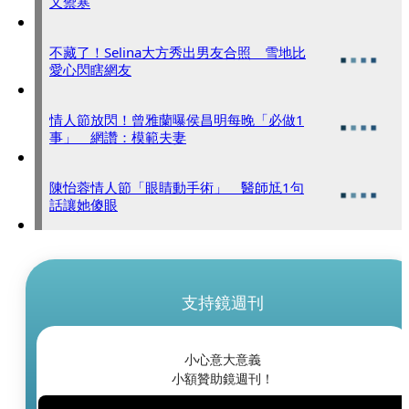
又禦寒
不藏了！Selina大方秀出男友合照 雪地比
愛心閃瞎網友
情人節放閃！曾雅蘭曝侯昌明每晚「必做1
事」 網讚：模範夫妻
陳怡蓉情人節「眼睛動手術」 醫師尪1句
話讓她傻眼
支持鏡週刊
小心意大意義
小額贊助鏡週刊！