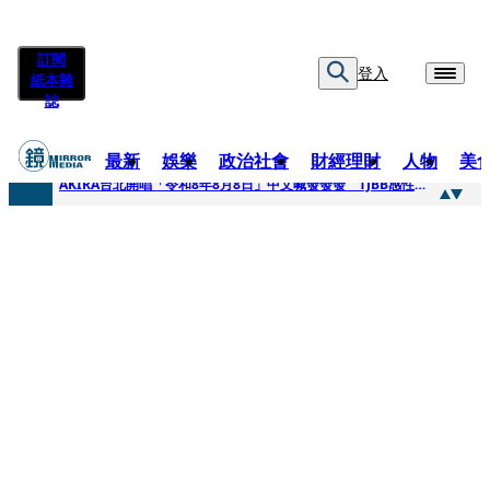
訂閱
登入
紙本雜
誌
最新
娛樂
政治社會
財經理財
人物
美
快訊
AKIRA台北開唱「令和8年8月8日」中文喊發發發 TJBB感性喊「謝謝AKIRA桑」
快訊
台灣新冠期間沒疫苗可打？ 律師列3款嗆：陳時中唯一擋的叫科興
快訊
沉寂12年…鐵肺歌后遇人生低谷 「遭親弟賞巴掌、父親出軌自己閨密」辛酸人生曝光