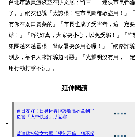
台北市議員游淑慧在貼文底下留言：「連侯市長都淪
了。」網友也說「太誇張！連市長圖都敢盜用！」「
有像在廟口賣藥的」「市長也成了受害者，這一定要
辦！」「P的好真，大家要小心，以免受騙！」「詐
集團越來越囂張，警政署要多用心囉！」「網路詐騙
別多，靠名人來詐騙超可惡」「光聲明沒有用，一定
用行動打擊不法」。
延伸閱讀
台日友好！日男恆春掉護照高雄拿到了
暖警「火車快遞」助返鄉
翁達瑞控論文抄襲「學術不倫」獲不起