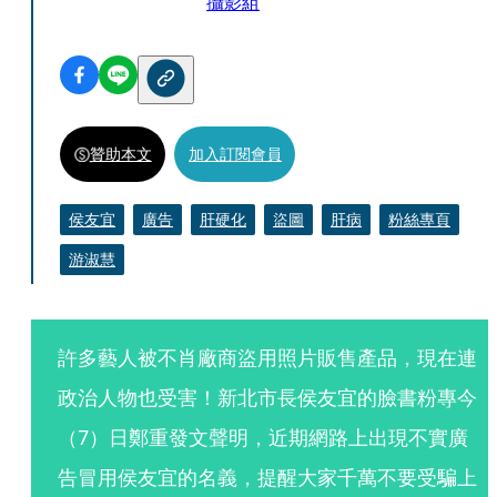
攝影組
贊助本文
加入訂閱會員
侯友宜
廣告
肝硬化
盜圖
肝病
粉絲專頁
游淑慧
許多藝人被不肖廠商盜用照片販售產品，現在連
政治人物也受害！新北市長侯友宜的臉書粉專今
（7）日鄭重發文聲明，近期網路上出現不實廣
告冒用侯友宜的名義，提醒大家千萬不要受騙上