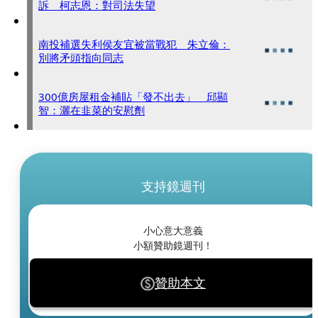
訴 柯志恩：對司法失望
南投補選失利侯友宜被當戰犯 朱立倫：
別將矛頭指向同志
300億房屋租金補貼「發不出去」 邱顯
智：灑在韭菜的安慰劑
支持鏡週刊
小心意大意義
小額贊助鏡週刊！
贊助本文