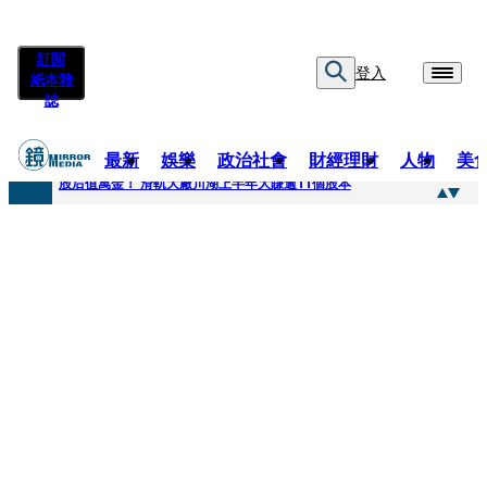
訂閱
登入
紙本雜
誌
最新
娛樂
政治社會
財經理財
人物
美
快訊
股后值萬金！ 滑軌大廠川湖上半年大賺逾11個股本
快訊
詐騙慈濟10億元佣金案 中院裁定女律師4人羈押禁見1人交保
快訊
國民黨控台糖董事「綠友友」點名陳其邁 高市府駁斥：毫無事實依據