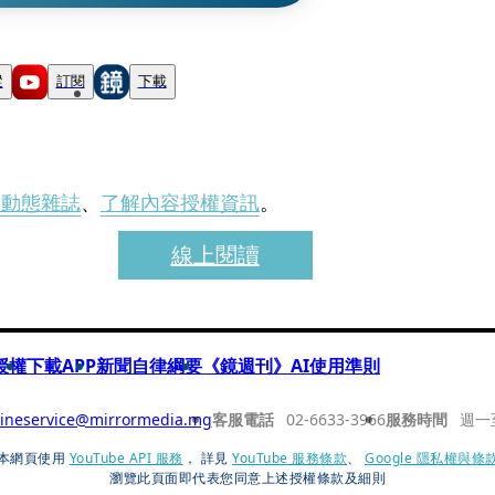
蹤
訂閱
下載
刊動態雜誌
、
了解內容授權資訊
。
線上閱讀
授權
下載APP
新聞自律綱要
《鏡週刊》AI使用準則
ineservice@mirrormedia.mg
客服電話
02-6633-3966
服務時間
週一
本網頁使用
YouTube API 服務
， 詳見
YouTube 服務條款
、
Google 隱私權與條
瀏覽此頁面即代表您同意上述授權條款及細則