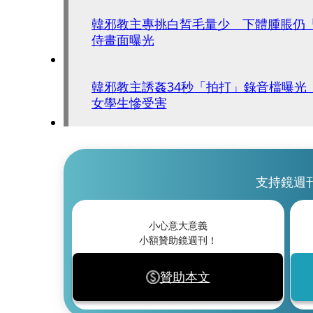
韓邪教主專挑白皙毛量少 下體腫脹仍「
侍畫面曝光
韓邪教主誘姦34秒「拍打」錄音檔曝光
女學生慘受害
支持鏡週
小心意大意義
小額贊助鏡週刊！
贊助本文