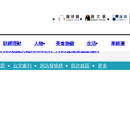
財經理財
人物
美食旅遊
生活
車錶酒
 SBS歌謠大戰SUMMER》TVBS直播祭追星福利
話題
台北畫刊
房訊發燒榜
防詐鏡區
更多
任李文詳接掌兆基屋管2天就喊撤出！
持斷掃把戳女代課老師眼睛大失血近失明