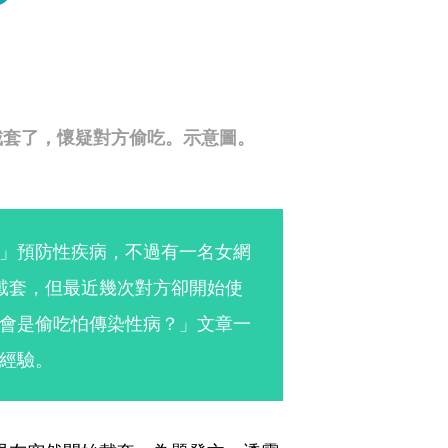
戴套了，懷疑對方偷吃。示意圖。
」預防性疾病，不過有一名女網
戴套，但最近幾次對方卻開始使
會是偷吃怕傳染性病？」文章一
經驗。