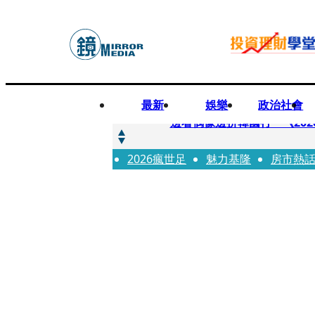
最新
娛樂
政治社會
快訊
邊看偶像邊拚韓國行 《2026
2026瘋世足
快訊
魅力基隆
房市熱
代誌大條火急跳船？ 宏碁派
快訊
一句「請回去坐好」 特教生