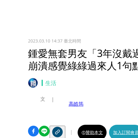
2023.03.10 14:37
臺北時間
鍾愛無套男友「3年沒戴
崩潰感覺綠綠過來人1句
生活
文
高皓筠
贊助本文
加入訂閱會