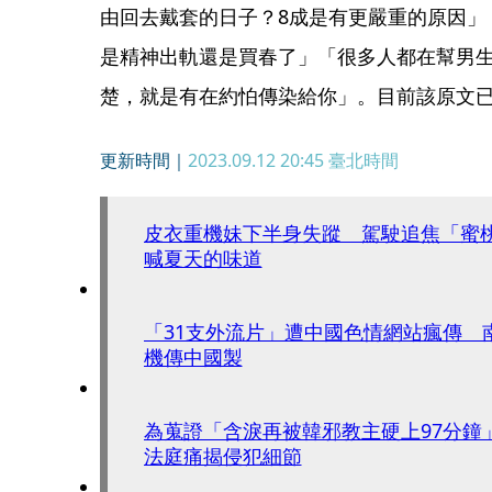
由回去戴套的日子？8成是有更嚴重的原因」
是精神出軌還是買春了」「很多人都在幫男
楚，就是有在約怕傳染給你」。目前該原文已
更新時間｜
2023.09.12 20:45
臺北時間
皮衣重機妹下半身失蹤 駕駛追焦「蜜
喊夏天的味道
「31支外流片」遭中國色情網站瘋傳 
機傳中國製
為蒐證「含淚再被韓邪教主硬上97分鐘
法庭痛揭侵犯細節