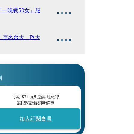
一晚戰50女」服
 百名台大、政大
刊
每期 $
35
元動態話題報導
無限閱讀解鎖新鮮事
加入訂閱會員