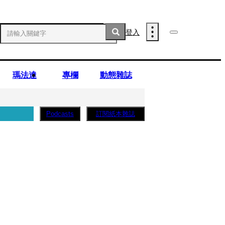
登入
瑪法達
專欄
動態雜誌
訂閱紙本雜誌
Podcasts