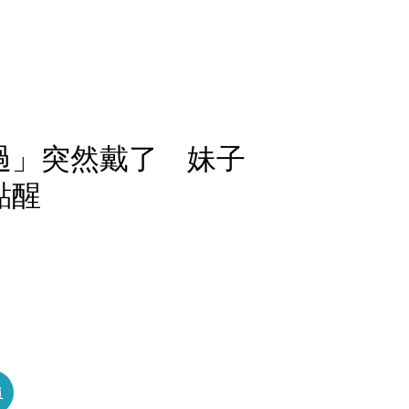
過」突然戴了 妹子
點醒
員