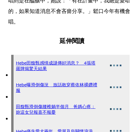
唱則是在醞釀中，她說：「有在計畫中，我總是愛唱
的，如果知道消息不會吝嗇分享。」鬆口今年有機會
唱。
延伸閱讀
Hebe田馥甄感情成謎傳好消息？ 4張塔
羅牌揭驚天結果
Hebe曝滑倒傷況 放話敢穿蔡依林裸鑽禮
服
田馥甄滑倒傷腰椎躺半個月 爸媽心疼：
妳這女兒報喜不報憂
Hebe痛失愛犬兩年 愛屋及烏關懷浪浪