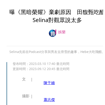
曝《黑暗榮耀》棄劇原因 田馥甄吃醋
Selina對觀眾說太多
娛樂
Selina先前在Podcast分享與男友去滑雪的趣事，Hebe大吃飛醋。
發布時間：
2023.03.10 17:40
臺北時間
更新時間：
2023.09.12 20:45
臺北時間
文
陳于嬙
攝影
蕭志傑