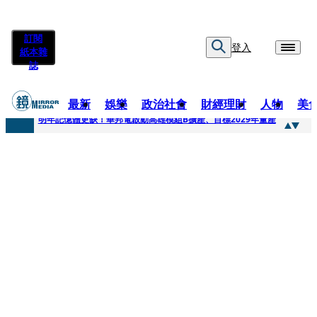
訂閱
登入
紙本雜
誌
最新
娛樂
政治社會
財經理財
人物
美
快訊
明年記憶體更缺！華邦電啟動高雄模組B擴產、目標2029年量產
快訊
5566小刀爆離婚台玻千金！14年豪門婚碎原因曝 岳母徐莉玲風暴意外揭家族祕辛
快訊
白海豚颱風攪局 客家親子劇《燈怪》新北場改期演出