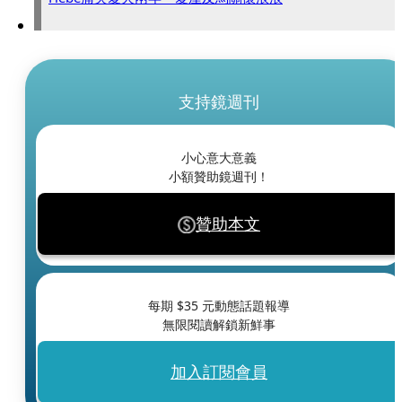
支持鏡週刊
小心意大意義
小額贊助鏡週刊！
贊助本文
每期 $
35
元動態話題報導
無限閱讀解鎖新鮮事
加入訂閱會員