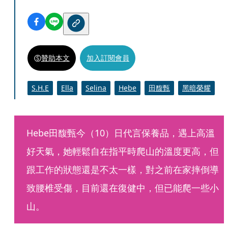
贊助本文
加入訂閱會員
S.H.E
Ella
Selina
Hebe
田馥甄
黑暗榮耀
Hebe田馥甄今（10）日代言保養品，遇上高溫
好天氣，她輕鬆自在指平時爬山的溫度更高，但
跟工作的狀態還是不太一樣，對之前在家摔倒導
致腰椎受傷，目前還在復健中，但已能爬一些小
山。