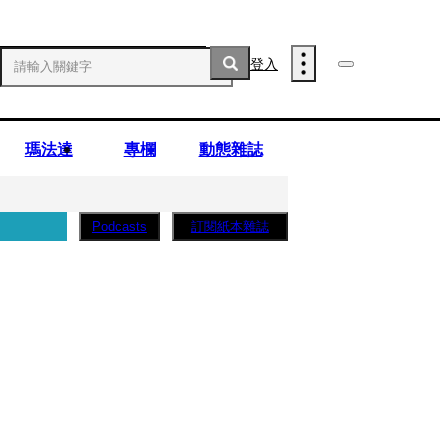
登入
瑪法達
專欄
動態雜誌
訂閱紙本雜誌
Podcasts