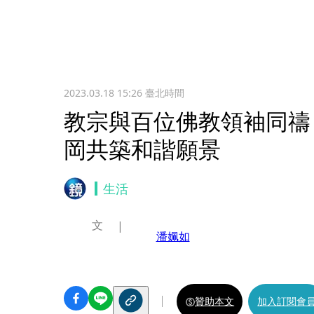
2023.03.18 15:26
臺北時間
教宗與百位佛教領袖同禱
岡共築和諧願景
生活
文
潘姵如
贊助本文
加入訂閱會