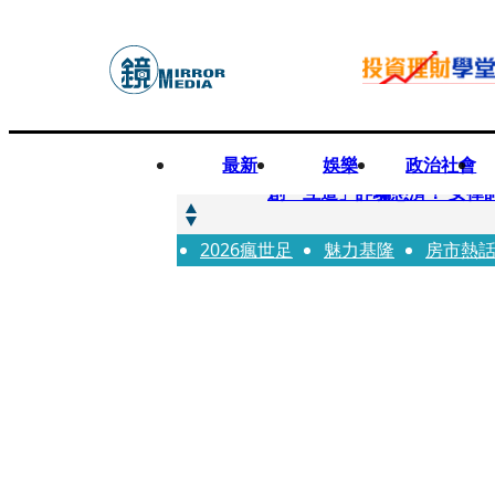
最新
娛樂
政治社會
快訊
創「互道」詐騙慈濟！ 女律
2026瘋世足
快訊
魅力基隆
房市熱
前時力黨魁表態「反對刪公
快訊
六強片齊聚桃影 小薰《祖