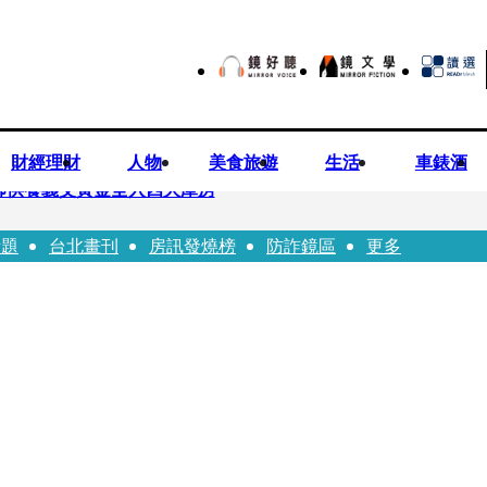
財經理財
人物
美食旅遊
生活
車錶酒
師供養義父黃金全入四大庫房
話題
台北畫刊
房訊發燒榜
防詐鏡區
更多
視預算」 盼在野三思：改凍結處理受質疑項目
先鬼》回桃影娘家 《長安的荔枝》桃影加映一票難求