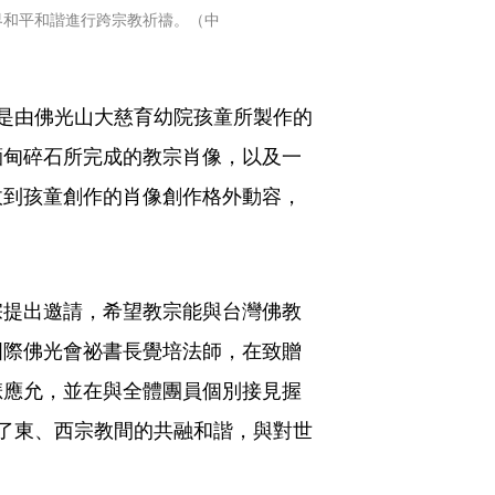
界和平和諧進行跨宗教祈禱。（中
是由佛光山大慈育幼院孩童所製作的
緬甸碎石所完成的教宗肖像，以及一
收到孩童創作的肖像創作格外動容，
宗提出邀請，希望教宗能與台灣佛教
國際佛光會祕書長覺培法師，在致贈
悲應允，並在與全體團員個別接見握
了東、西宗教間的共融和諧，與對世