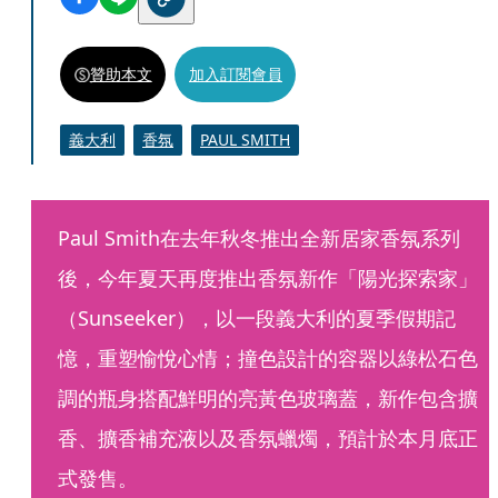
贊助本文
加入訂閱會員
義大利
香氛
PAUL SMITH
Paul Smith在去年秋冬推出全新居家香氛系列
後，今年夏天再度推出香氛新作「陽光探索家」
（Sunseeker），以一段義大利的夏季假期記
憶，重塑愉悅心情；撞色設計的容器以綠松石色
調的瓶身搭配鮮明的亮黃色玻璃蓋，新作包含擴
香、擴香補充液以及香氛蠟燭，預計於本月底正
式發售。