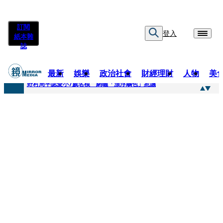
訂閱
登入
紙本雜
誌
最新
娛樂
政治社會
財經理財
人物
美
快訊
野村周平認愛小7歲名模 網曬「漂浮鵰包」惹議
快訊
8年磨一劍 陳法拉自編自導《Bloodline》進軍多倫多 柯林法洛姊弟相挺
快訊
笑著笑著就哭了 被遺忘的日本喜劇天才川島雄三 4K修復重返大銀幕