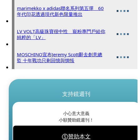
marimekko x adidas聯名系列第五彈 60
年代印花透過現代新色限量推出
LV VOLT高級珠寶很中性 寵粉專門戶給你
純粹的「LV」
MOSCHINO宣布Jeremy Scott辭去創意總
監 十年戰功只剩回憶與惆悵
支持鏡週刊
小心意大意義
小額贊助鏡週刊！
贊助本文