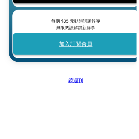
每期 $
35
元動態話題報導
無限閱讀解鎖新鮮事
加入訂閱會員
鏡週刊