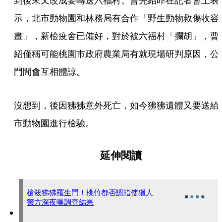
到後來又改成要轉送六福村。曹先紹昨在記者會上表
示，北市動物園和林務局有合作「野生動物救傷收容
畫」，新檢疫舍已備好，對於被六福村「攔胡」，曹
紹僅稱可能桃園市政府農業局有就現場研判原因，公
門間會互相體諒。
沒想到，後因狒狒意外死亡，如今狒狒遺體又要送給
市動物園進行檢驗。
延伸閱讀
槍殺狒狒羅生門！桃竹都否認指使獵人
警方深夜曝調查結果