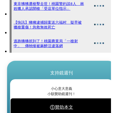
東非狒狒遭槍擊去世！桃園警約談8人 林
姓獵人承認開槍「受這單位指示」
【快訊】狒狒逮捕歸案送六福村 疑早被
獵槍重傷！急救無效死亡
逃跑狒狒抓到了！桃園農業局「一槍射
中」 傳牠慘被麻醉活逮落網
支持鏡週刊
小心意大意義
小額贊助鏡週刊！
贊助本文