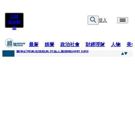
訂閱
登入
紙本雜
誌
最新
娛樂
政治社會
財經理財
人物
美
快訊
疊單計時算法現歧異 外送工會開戰Uber Eats
快訊
靚時尚／大丈夫當如是 Multifaceted Manhood
快訊
前時力黨魁表態「反對刪公視預算」 盼在野三思：改凍結處理受質疑項目