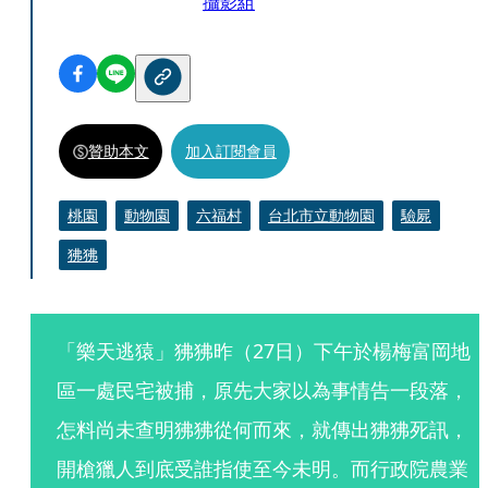
攝影組
贊助本文
加入訂閱會員
桃園
動物園
六福村
台北市立動物園
驗屍
狒狒
「樂天逃猿」狒狒昨（27日）下午於楊梅富岡地
區一處民宅被捕，原先大家以為事情告一段落，
怎料尚未查明狒狒從何而來，就傳出狒狒死訊，
開槍獵人到底受誰指使至今未明。而行政院農業