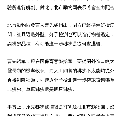
驗所進行解剖。對此，北市動物園表示將會全力配合
北市動物園發言人曹先紹指出，園方已經準備好檢疫
間，並且透過外型、分子檢測也可以進行物種鑑定，
認狒狒品種，有可能進一步狒狒是從何處逃離。
曹先紹稱，現在因保育意識抬頭，要從國外進口較大
靈長類的機率較低，而人工飼養的狒狒不太能夠從外
直接判斷種類，可透過分子檢測進一步確認該狒狒為
非狒狒、草原狒狒還是豚尾狒狒。
事實上，原先狒狒被捕後是打算送往北市動物園，沒