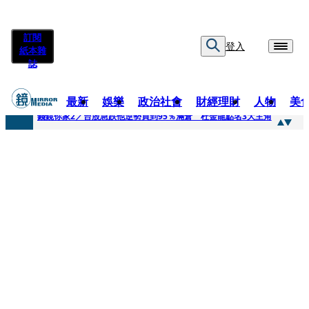
訂閱
登入
紙本雜
誌
最新
娛樂
政治社會
財經理財
人物
美
快訊
錢鏡你家2／台股急跌他逆勢買到95％滿倉 杜金龍點名3大主角
快訊
八月寵物月 寵物食品大廠偕獸醫師提醒飼主四大照護誤區
快訊
97萬粉絲料理網紅驚傳病逝！ 團隊發文證實：肥大叔8/5離開了