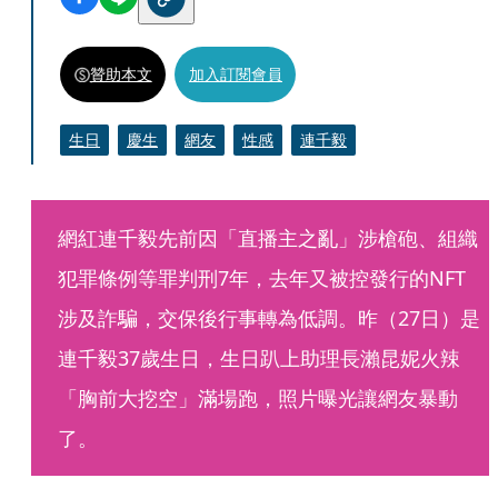
贊助本文
加入訂閱會員
生日
慶生
網友
性感
連千毅
網紅連千毅先前因「直播主之亂」涉槍砲、組織
犯罪條例等罪判刑7年，去年又被控發行的NFT
涉及詐騙，交保後行事轉為低調。昨（27日）是
連千毅37歲生日，生日趴上助理長瀨昆妮火辣
「胸前大挖空」滿場跑，照片曝光讓網友暴動
了。