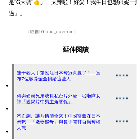
是“G大調”👍」「太辣啦！好愛！我生日也想跟妮一
過」。
（取自IG hou_queenie）
延伸閱讀
連千毅大手筆投注日本奪冠真贏了！ 宣
布7位數獎金全捐給這些人
傳與硬漢兄弟成員私密片外流 啦啦隊女
神「親揭片中男主角關係」
狗血劇、謎片情節全來！中國富豪在日本
暴斃 「嫩妻繼母」與長子開打百億奪權
大戰