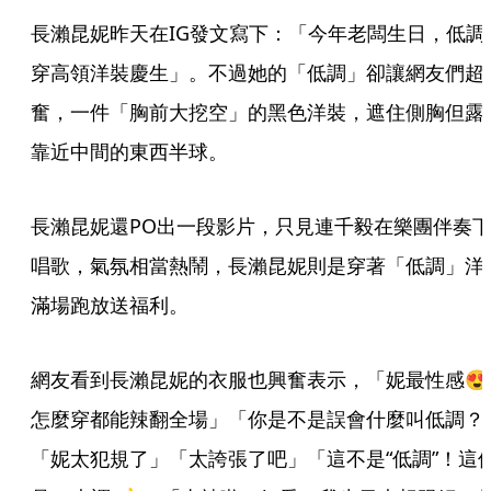
長瀨昆妮昨天在IG發文寫下：「今年老闆生日，低調
穿高領洋裝慶生」。不過她的「低調」卻讓網友們超
奮，一件「胸前大挖空」的黑色洋裝，遮住側胸但露
靠近中間的東西半球。
長瀨昆妮還PO出一段影片，只見連千毅在樂團伴奏
唱歌，氣氛相當熱鬧，長瀨昆妮則是穿著「低調」洋
滿場跑放送福利。
網友看到長瀨昆妮的衣服也興奮表示，「妮最性感😍
怎麼穿都能辣翻全場」「你是不是誤會什麼叫低調？
「妮太犯規了」「太誇張了吧」「這不是“低調”！這