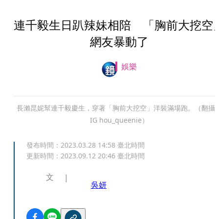
連千毅生日趴辣妹相陪 「胸前大挖空
網友暴動了
娛樂
長瀨昆妮幫連千毅慶生，穿著「胸前大挖空」洋裝滿場跑。（翻攝
IG hou_queenie）
發布時間：
2023.03.28 14:58
臺北時間
更新時間：
2023.09.12 20:46
臺北時間
文
吳妍