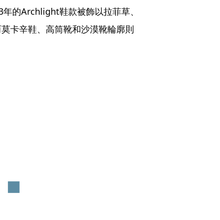
的Archlight鞋款被飾以拉菲草、
而莫卡辛鞋、高筒靴和沙漠靴輪廓則