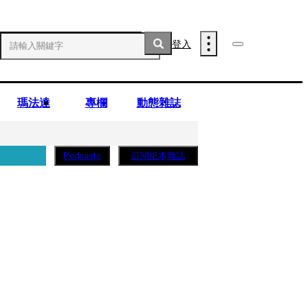
登入
瑪法達
專欄
動態雜誌
訂閱紙本雜誌
Podcasts