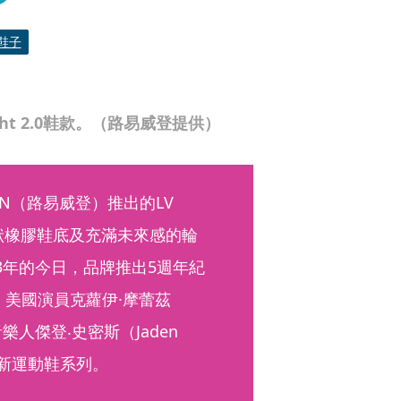
鞋子
ht 2.0鞋款。（路易威登提供）
TON（路易威登）推出的LV 
波浪狀橡膠鞋底及充滿未來感的輪
3年的今日，品牌推出5週年紀
超殺女」美國演員克蘿伊·摩蕾茲
音樂人傑登‧史密斯（Jaden 
全新運動鞋系列。