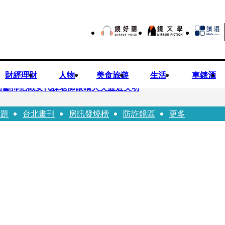
財經理財
人物
美食旅遊
生活
車錶酒
持斷掃把戳女代課老師眼睛大失血近失明
話題
台北畫刊
房訊發燒榜
防詐鏡區
更多
油 中聯高層隱匿鐵證曝光
害人上當 警局長女兒淪詐騙犯遭判刑