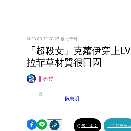
2023.03.30 08:27
臺北時間
「超殺女」克蘿伊穿上LV新鞋A
拉菲草材質很田園
娛樂
文
陳慧明
贊助本文
加入訂閱會