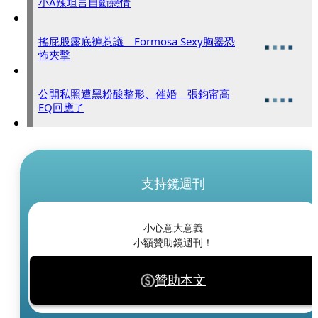
小A辣坦言自斷戀情
搖屁股露底褲惹議 Formosa Sexy胸器恐
怖夾擊
公開私照遭黑粉酸整形、催婚 張鈞甯高
EQ回應了
支持鏡週刊
小心意大意義
小額贊助鏡週刊！
贊助本文