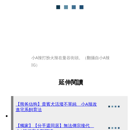
小A辣打扮火辣在曼谷街頭。（翻攝自小A辣
IG）
延伸閱讀
【熊爸估狗】貴賓犬活潑不單純 小A辣改
進宅系飼育法
【獨家】【分手還同居】無法傳宗接代