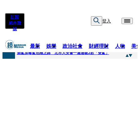
訂閱
登入
紙本雜
誌
最新
娛樂
政治社會
財經理財
人物
美
快訊
酒駕加毒駕危險上路 北市大安警一週連破2起「雙駕」
快訊
Ozone黃文廷、FEniX夏浦洋組「神隊友」 邱以太、林亭莉熱血狂奔殺青淚崩
快訊
AKIRA台北唱到一半突收兒子告白「爸爸I LOVE YOU」 驚喜林志玲同步曝光父親節「披薩蛋糕」