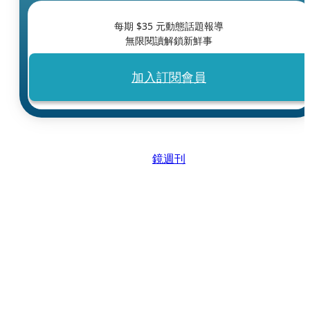
每期 $
35
元動態話題報導
無限閱讀解鎖新鮮事
加入訂閱會員
鏡週刊