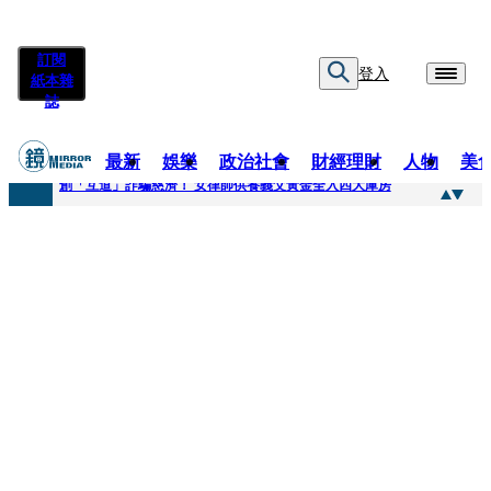
訂閱
登入
紙本雜
誌
最新
娛樂
政治社會
財經理財
人物
美
快訊
創「互道」詐騙慈濟！ 女律師供養義父黃金全入四大庫房
快訊
前時力黨魁表態「反對刪公視預算」 盼在野三思：改凍結處理受質疑項目
快訊
六強片齊聚桃影 小薰《祖先鬼》回桃影娘家 《長安的荔枝》桃影加映一票難求