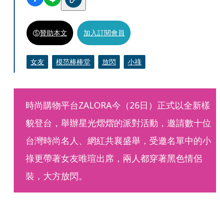
贊助本文
加入訂閱會員
女友
模范棒棒堂
放閃
小祿
時尚購物平台ZALORA今（26日）正式以全新樣
貌登台，舉辦星光熠熠的派對活動，邀請數十位
台灣時尚名人、網紅共襄盛舉，受邀名單中的小
祿更帶著女友唯瑄出席，兩人都穿著黑色情侶
裝，大方放閃。