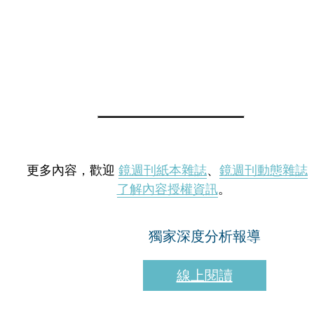
更多內容，歡迎
鏡週刊紙本雜誌
、
鏡週刊動態雜誌
了解內容授權資訊
。
獨家深度分析報導
線上閱讀