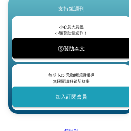
支持鏡週刊
小心意大意義
小額贊助鏡週刊！
贊助本文
每期 $
35
元動態話題報導
無限閱讀解鎖新鮮事
加入訂閱會員