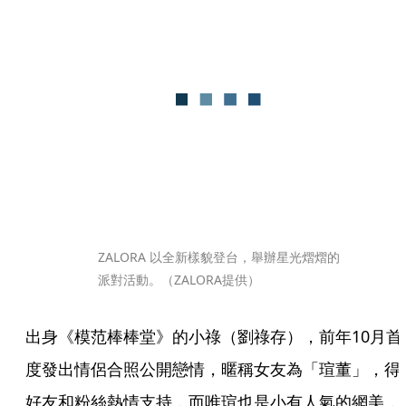
ZALORA 以全新樣貌登台，舉辦星光熠熠的
派對活動。（ZALORA提供）
出身《模范棒棒堂》的小祿（劉祿存），前年10月首
度發出情侶合照公開戀情，暱稱女友為「瑄董」，得
好友和粉絲熱情支持，而唯瑄也是小有人氣的網美，