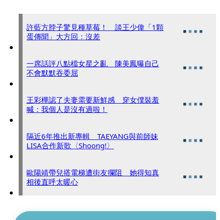
許藍方脖子驚見種草莓！ 談王少偉「1顆
蛋傳聞」大方回：沒差
一席話評八點檔女星之亂 陳美鳳曝自己
不會默默吞委屈
王彩樺認了夫妻需要新鮮感 穿女僕裝羞
喊：我個人是沒有過啦！
隔近6年推出新專輯 TAEYANG與前師妹
LISA合作新歌〈Shoong!〉
歐陽靖帶兒搭電梯遭街友攔阻 她得知真
相後直呼太暖心