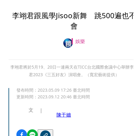
李翊君跟風學Jisoo新舞 跳500遍也
會
娛樂
李翊君將於5月19、20日一連兩天在TICC台北國際會議中心舉辦李
君2023《三五好友》演唱會。（寬宏藝術提供）
發布時間：
2023.05.09 17:26
臺北時間
更新時間：
2023.09.12 20:46
臺北時間
文
陳于嬙