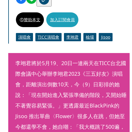
贊助本文
加入訂閱會員
演唱會
TICC演唱會
李翊君
檢場
Jisoo
李翊君將於5月19、20日一連兩天在TICC台北國
際會議中心舉辦李翊君2023《三五好友》演唱
會，距離演出倒數10天，今（9）日彩排的她
說：「現在開始進入緊張準備的階段，又開始睡
不著覺容易緊張。」更透露最近BlackPink的
Jisoo 推出單曲〈Flower〉很多人在跳，但她至
今都還學不會，她自嘲：「我大概跳了500遍，