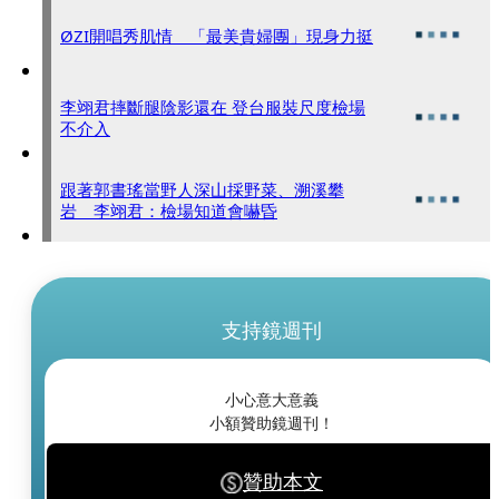
ØZI開唱秀肌情 「最美貴婦團」現身力挺
李翊君摔斷腿陰影還在 登台服裝尺度檢場
不介入
跟著郭書瑤當野人深山採野菜、溯溪攀
岩 李翊君：檢場知道會嚇昏
支持鏡週刊
小心意大意義
小額贊助鏡週刊！
贊助本文