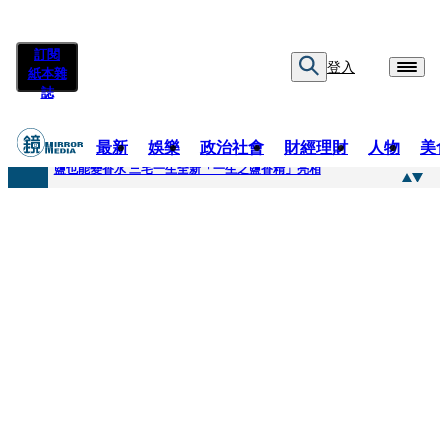
訂閱
登入
紙本雜
誌
最新
娛樂
政治社會
財經理財
人物
美
快訊
鹽也能變香水 三宅一生全新「一生之鹽香精」亮相
快訊
不堪妻子碎念情緒失控 桃園八旬翁毆妻致死檢聲押
快訊
蔡依珊撕掉「完美」標籤！ 認了「我也會崩潰」：傷口終究會癒合