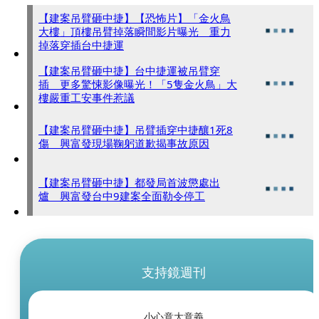
【建案吊臂砸中捷】【恐怖片】「金火鳥
大樓」頂樓吊臂掉落瞬間影片曝光 重力
掉落穿插台中捷運
【建案吊臂砸中捷】台中捷運被吊臂穿
插 更多驚悚影像曝光！「5隻金火鳥」大
樓嚴重工安事件惹議
【建案吊臂砸中捷】吊臂插穿中捷釀1死8
傷 興富發現場鞠躬道歉揭事故原因
【建案吊臂砸中捷】都發局首波懲處出
爐 興富發台中9建案全面勒令停工
支持鏡週刊
小心意大意義