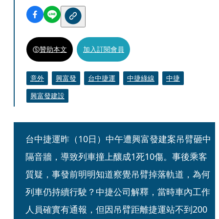
贊助本文
加入訂閱會員
意外
興富發
台中捷運
中捷綠線
中捷
興富發建設
台中捷運昨（10日）中午遭興富發建案吊臂砸中
隔音牆，導致列車撞上釀成1死10傷。事後乘客
質疑，事發前明明知道察覺吊臂掉落軌道，為何
列車仍持續行駛？中捷公司解釋，當時車內工作
人員確實有通報，但因吊臂距離捷運站不到200