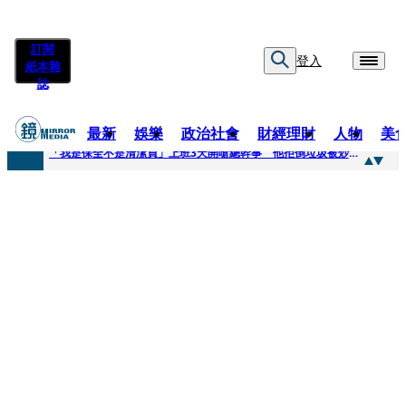
訂閱
登入
紙本雜
誌
最新
娛樂
政治社會
財經理財
人物
美
快訊
「我是保全不是清潔員」上班3天開嗆總幹事 他拒倒垃圾被炒！怒提告...法官這原因判敗訴
快訊
吳建豪生日願望成真 周渝民苦練吉他獻唱、言承旭阿信暖心祝福
快訊
UVERworld、yama、jo0ji齊聚台北 11月21日UVERworld再開專場