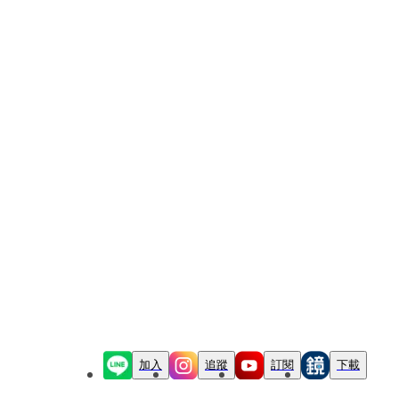
加入
追蹤
訂閱
下載