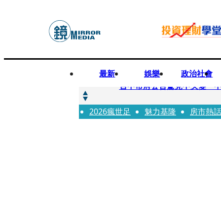
最新
娛樂
政治社會
快訊
台中市府公告驚見中央變「
2026瘋世足
快訊
魅力基隆
房市熱
明知辣椒粉含蘇丹紅還賣！無
快訊
被滲透？市府公告驚見「中國