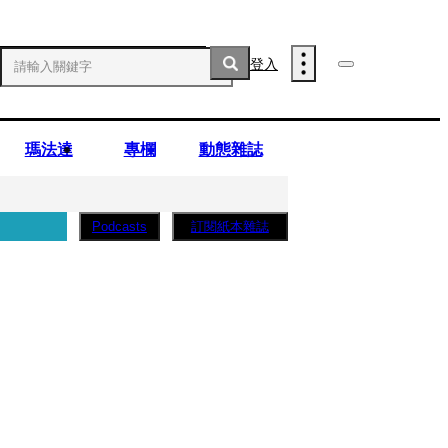
登入
瑪法達
專欄
動態雜誌
訂閱紙本雜誌
Podcasts