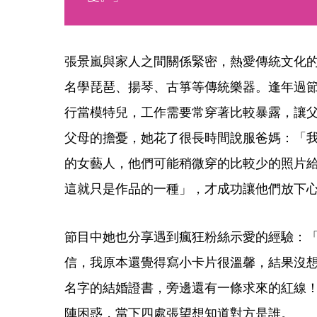
張景嵐與家人之間關係緊密，熱愛傳統文化
名學琵琶、揚琴、古箏等傳統樂器。逢年過
行當模特兒，工作需要常穿著比較暴露，讓
父母的擔憂，她花了很長時間說服爸媽：「
的女藝人，他們可能稍微穿的比較少的照片
這就只是作品的一種」，才成功讓他們放下心
節目中她也分享遇到瘋狂粉絲示愛的經驗：
信，我原本還覺得寫小卡片很溫馨，結果沒
名字的結婚證書，旁邊還有一條求來的紅線
陣困惑，當下四處張望想知道對方是誰。