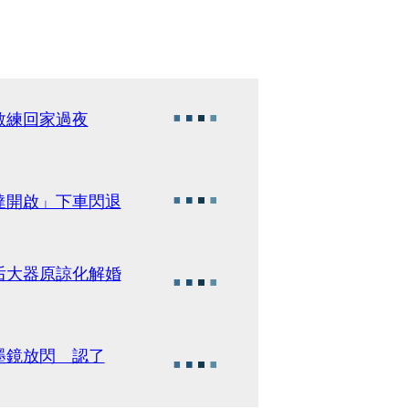
教練回家過夜
達開啟」下車閃退
后大器原諒化解婚
墨鏡放閃 認了