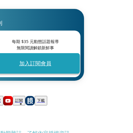
刊
每期 $
35
元動態話題報導
無限閱讀解鎖新鮮事
加入訂閱會員
蹤
訂閱
下載
刊動態雜誌
、
了解內容授權資訊
。