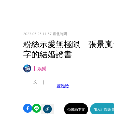
2023.05.25 11:57
臺北時間
粉絲示愛無極限 張景嵐
字的結婚證書
娛樂
文
蕭雅玲
贊助本文
加入訂閱會