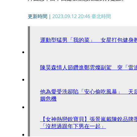
更新時間｜
2023.09.12 20:46
臺北時間
運動型猛男「我的菜」 女星打包健身
陳昊森情人節鑽進鄭雲燦副駕 突「雷
他為愛受洗卻陷「安心偷吃風暴」 天
姻危機
【女神熱戀銳寶貝】張景嵐戴陳銳品牌
「沒想過跟年下男在一起」