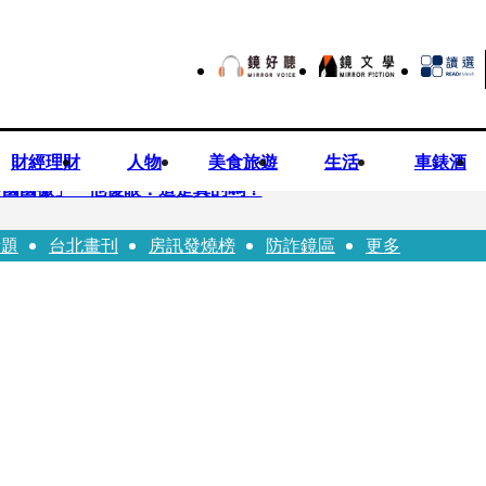
財經理財
人物
美食旅遊
生活
車錶酒
中國國徽」 他傻眼：這是真的嗎？
話題
台北畫刊
房訊發燒榜
防詐鏡區
更多
良業者撈百萬喊「吃了沒差」 法官打臉判6月不准緩刑
國徽」 台中市都發局長認了3錯誤