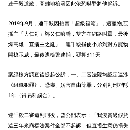
連千毅道歉，高雄地檢署因此依恐嚇罪將他起訴。
2019年9月，連千毅因拍賣「超級福箱」，遭寵物店
播主「大仁哥」鄭又仁嗆聲，雙方在網路叫囂，最後
爆高雄「直播主之亂」，連千毅指使小弟到對方寵物
開槍示威，最後遭檢警逮捕，羈押311天。
案經檢方調查後提起公訴，一、二審法院均認定連涉
《組織犯罪》、恐嚇、妨害自由等罪，分別判刑7年
1年（得易科罰金）。
連千毅二審遭判刑後，曾公開表示：「我沒賣過假貨
這三年來商標法案件全部不起訴，但直播生意仍損失