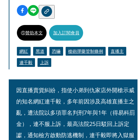
贊助本文
加入訂閱會員
網紅
黑道
恐嚇
槍砲彈藥管制條例
直播主
連千毅
上訴
因直播賣貨糾紛，指使小弟到仇家店外開槍示威
的知名網紅連千毅，多年前因涉及高雄直播主之
亂，遭法院以多項罪名判刑7年與1年（得易科罰
金），連不服上訴，最高法院25日駁回上訴定
讞，通知檢方啟動防逃機制，連千毅即將入獄服