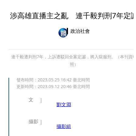
涉高雄直播主之亂 連千毅判刑7年定
政治社會
連千毅遭判刑7年，上訴遭駁回全案定讞，將入獄服刑。（本刊資
照）
發布時間：
2023.05.25 16:42
臺北時間
更新時間：
2023.09.12 20:46
臺北時間
文
劉文淵
攝影
攝影組