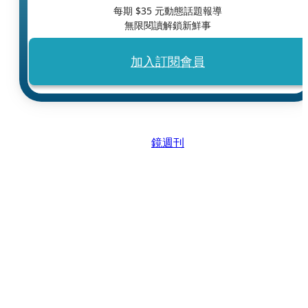
每期 $
35
元動態話題報導
無限閱讀解鎖新鮮事
加入訂閱會員
鏡週刊