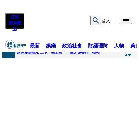
訂閱
登入
紙本雜
誌
最新
娛樂
政治社會
財經理財
人物
美
快訊
鹽也能變香水 三宅一生全新「一生之鹽香精」亮相
快訊
不堪妻子碎念情緒失控 桃園八旬翁毆妻致死檢聲押
快訊
蔡依珊撕掉「完美」標籤！ 認了「我也會崩潰」：傷口終究會癒合