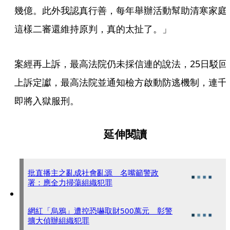
幾億。此外我認真行善，每年舉辦活動幫助清寒家庭
這樣二審還維持原判，真的太扯了。」
案經再上訴，最高法院仍未採信連的說法，25日駁回
上訴定讞，最高法院並通知檢方啟動防逃機制，連千
即將入獄服刑。
延伸閱讀
批直播主之亂成社會亂源 名嘴籲警政
署：應全力掃蕩組織犯罪
網紅「烏鴉」遭控恐嚇取財500萬元 彰警
擴大偵辦組織犯罪