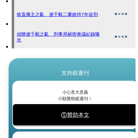
掀直播主之亂 連千毅二審維持7年徒刑
偵辦連千毅之亂 刑事局祕密會議紀錄曝
光
支持鏡週刊
小心意大意義
小額贊助鏡週刊！
贊助本文