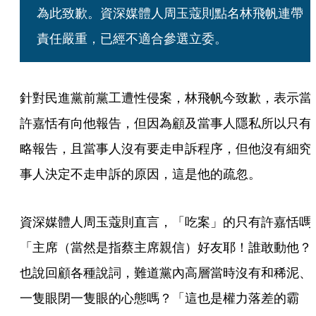
為此致歉。資深媒體人周玉蔻則點名林飛帆連帶
責任嚴重，已經不適合參選立委。
針對民進黨前黨工遭性侵案，林飛帆今致歉，表示當
許嘉恬有向他報告，但因為顧及當事人隱私所以只有
略報告，且當事人沒有要走申訴程序，但他沒有細究
事人決定不走申訴的原因，這是他的疏忽。
資深媒體人周玉蔻則直言，「吃案」的只有許嘉恬嗎
「主席（當然是指蔡主席親信）好友耶！誰敢動他？
也說回顧各種說詞，難道黨內高層當時沒有和稀泥、
一隻眼閉一隻眼的心態嗎？「這也是權力落差的霸