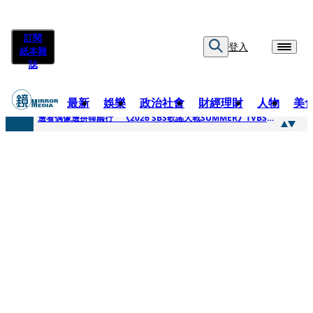
訂閱
登入
紙本雜
誌
最新
娛樂
政治社會
財經理財
人物
美
快訊
邊看偶像邊拚韓國行 《2026 SBS歌謠大戰SUMMER》TVBS直播祭追星福利
快訊
代誌大條火急跳船？ 宏碁派任李文詳接掌兆基屋管2天就喊撤出！
快訊
一句「請回去坐好」 特教生持斷掃把戳女代課老師眼睛大失血近失明