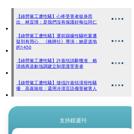
【綠營黨工遭性騷】心疼受害者挺身而
出 林宜瑾：是我們沒有保護好每位同仁
【綠營黨工遭性騷】選前踢爆性騷吃案遭
疑別有用心 《橋牌社》導演：她是道地
的1450
【綠營黨工遭性騷】許嘉恬請辭獲准 賴
清德再道歉強調建立制度護受害者
【綠營黨工遭性騷】撻伐許嘉恬漠視性騷
擾 高嘉瑜批：還用冷漠言語傷害被害人
支持鏡週刊