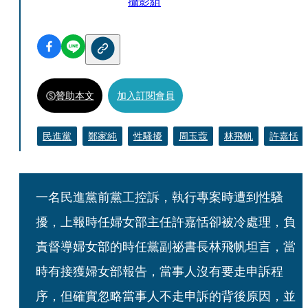
攝影組
贊助本文
加入訂閱會員
民進黨
鄭家純
性騷擾
周玉蔻
林飛帆
許嘉恬
一名民進黨前黨工控訴，執行專案時遭到性騷
擾，上報時任婦女部主任許嘉恬卻被冷處理，負
責督導婦女部的時任黨副祕書長林飛帆坦言，當
時有接獲婦女部報告，當事人沒有要走申訴程
序，但確實忽略當事人不走申訴的背後原因，並