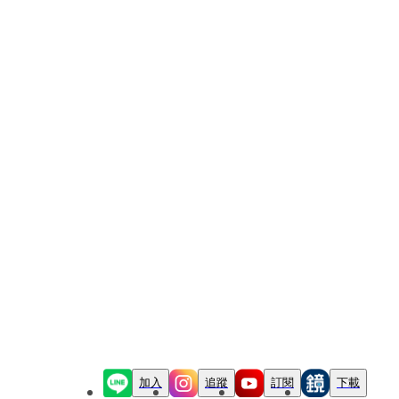
加入
追蹤
訂閱
下載