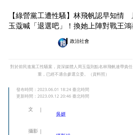
【綠營黨工遭性騷】林飛帆認早知情 
玉蔻喊「退選吧」！換她上陣對戰王鴻
政治社會
對於前民進黨工性騷案，資深媒體人周玉蔻則點名林飛帆連帶責任
重，已經不適合參選立委。（資料照）
發布時間：
2023.06.01 18:24
臺北時間
更新時間：
2023.09.12 20:46
臺北時間
文
吳妍
攝影