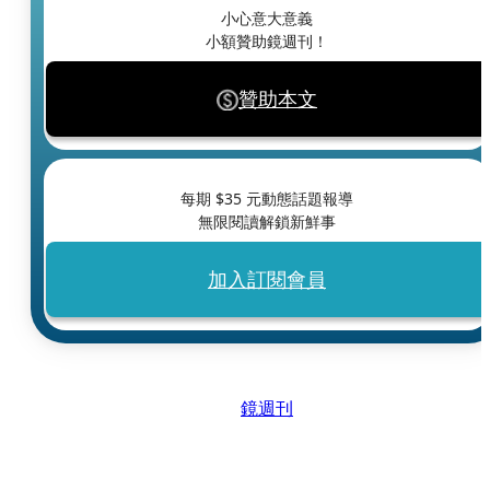
小心意大意義
小額贊助鏡週刊！
贊助本文
每期 $
35
元動態話題報導
無限閱讀解鎖新鮮事
加入訂閱會員
鏡週刊