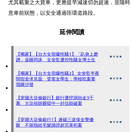
尤其載重之大貨車，更應提早減速切勿超速，並隨時
意車前狀態，以安全通過匝環道路段。
延伸閱讀
【獨家】【台大女宿爆性騷1】「趴身上磨
蹭」逼睡同床 女舍監遭控性騷女博士生
【獨家】【台大女宿爆性騷2】 女舍監半夜
鬧宿舍求見面 受害女學生：學校吃案要
我睡沙發
【穿牆大盜偷銀行】銀行遭挖洞劫走3千
萬 大盜祖師爺獄中一封信助破案
【穿牆大盜偷銀行1】連破三道保全警傻
眼 不留指紋毛髮跡證超完美犯案