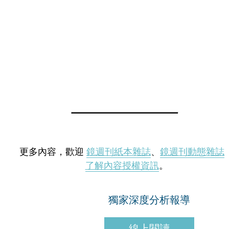
更多內容，歡迎
鏡週刊紙本雜誌
、
鏡週刊動態雜誌
了解內容授權資訊
。
獨家深度分析報導
線上閱讀