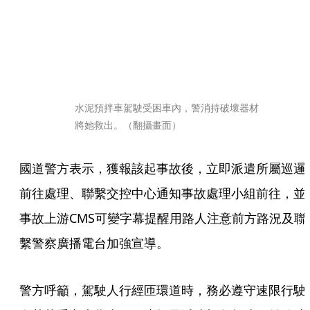
水泥預拌車駕駛受困車內，警消持破壞器材
將她救出。（翻攝畫面）
國道警方表示，獲報該起事故後，立即派遣所屬巡邏
前往處理、聯繫交控中心通知事故處理小組前往，並
事故上游CMS可變字幕提醒用路人注意前方路況及聯
繫警察廣播電台加強宣導。
警方呼籲，駕駛人行經匝環道時，務必遵守速限行駛