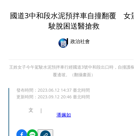
國道3中和段水泥預拌車自撞翻覆 女
駛脫困送醫搶救
政治社會
王姓女子今午駕駛水泥預拌車行經國道3號中和段出口時，自撞護欄
覆邊坡。（翻攝畫面）
發布時間：
2023.06.12 14:37
臺北時間
更新時間：
2023.09.12 20:46
臺北時間
文
潘姵如