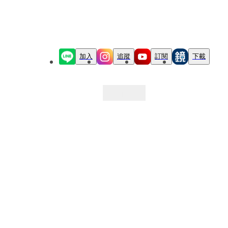
加入
追蹤
訂閱
下載
最新文章