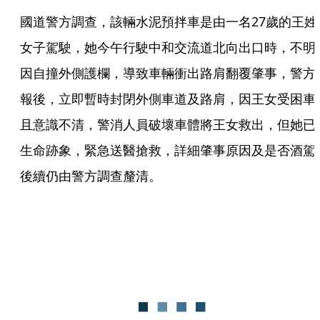
國道警方調查，該輛水泥預拌車是由一名27歲的王姓
女子駕駛，她今午行駛中和交流道北向出口時，不明
因自撞外側護欄，導致車輛衝出路肩翻覆肇事，警方
報後，立即暫時封閉外側車道及路肩，因王女受困車
且意識不清，警消人員破壞車體將王女救出，但她已
生命跡象，緊急送醫搶救，詳細肇事原因及是否酒駕
後續仍由警方調查釐清。