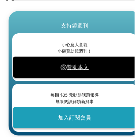
支持鏡週刊
小心意大意義
小額贊助鏡週刊！
贊助本文
每期 $
35
元動態話題報導
無限閱讀解鎖新鮮事
加入訂閱會員