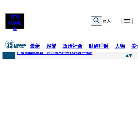
訂閱
登入
紙本雜
誌
最新
娛樂
政治社會
財經理財
人物
美
快訊
白海豚颱風來襲 台北市水門今18時執行拖吊
快訊
AKIRA台北唱到一半突收兒子告白「爸爸I LOVE YOU」 驚喜林志玲同步曝光父親節「披薩蛋糕」
快訊
獨家／TWICE Mina一進華山「天空秒變臉」！ONCE狂風暴雨死守 畫面曝光2.5萬人笑翻