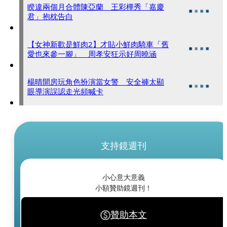
睽違兩個月合體陳亞蘭 王彩樺秀「嘉慶
君」抱枕告白
【女神新歡是鮮肉2】才貼小鮮肉騎車「舊
愛也來參一腳」 周孝安狂示好周曉涵
楊晴開房玩角色扮演當女警 安全褲太顯
眼導演誤認走光頻喊卡
支持鏡週刊
小心意大意義
小額贊助鏡週刊！
贊助本文