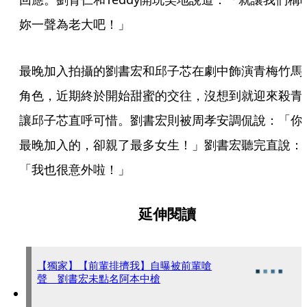
妳一聲為老大吧！」 
最晚加入拍攝的劉書宏和邱子芯在劇中飾演青梅竹馬
角色，近期終於開始甜蜜的交往，沒想到就迎來殺青
讓邱子芯直呼可惜。劉書宏則被周孝安調侃說：「你
最晚加入的，卻親了最多女生！」劉書宏聽完直說：
「我也很意外啦！」
延伸閱讀
【獨家】【前輩排擠我】自曝被前輩嗆
聲 劉書宏未點名阿本中槍