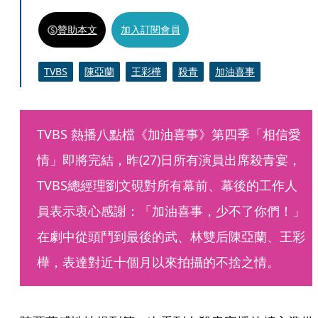
贊助本文
加入訂閱會員
TVBS
陳亞蘭
王彩樺
殺青
加油喜事
TVBS 熱播八點檔《加油喜事》第四季「相信愛
情」即將完結，昨(27)日所有演員出席殺青宴，
TVBS總經理劉文硯對所有幕前、幕後的工作人
員表示衷心感謝：「加油喜事，少不了你們！」
在劇中從頭鬥到最後的武、林雙后陳亞蘭、王彩
樺，表達對近十個月以來拍攝的不捨之情。 