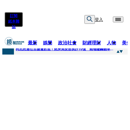
訂閱
登入
紙本雜
誌
最新
娛樂
政治社會
財經理財
人物
美
快訊
柯志恩過往言論遭起底！慈濟買疫苗挨詐10億 賴瑞隆轟翻車：應為當年錯誤道歉
快訊
善款不是私房錢！慈濟採購疫苗被騙10億沒報案遭炎上 基金會緊急說明
快訊
王凱靈堂遺照曝！選用3年前「白衣燦笑照」背後故事洋蔥超大顆... 70歲媽媽打破禁忌送愛子