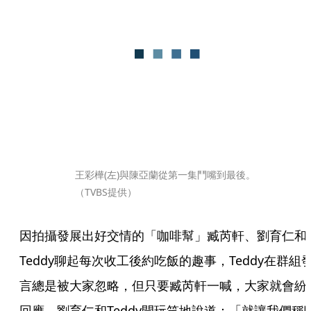
王彩樺(左)與陳亞蘭從第一集鬥嘴到最後。
（TVBS提供）
因拍攝發展出好交情的「咖啡幫」臧芮軒、劉育仁和
Teddy聊起每次收工後約吃飯的趣事，Teddy在群組
言總是被大家忽略，但只要臧芮軒一喊，大家就會紛
回應。劉育仁和Teddy開玩笑地說道：「就讓我們稱