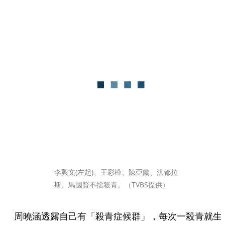
李興文(左起)、王彩樺、陳亞蘭、洪都拉
斯、馬國賢不捨殺青。（TVBS提供）
周曉涵透露自己有「殺青症候群」，每次一殺青就生