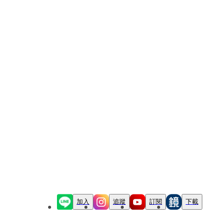
加入
追蹤
訂閱
下載