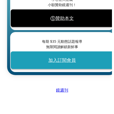
小額贊助鏡週刊！
贊助本文
每期 $
35
元動態話題報導
無限閱讀解鎖新鮮事
加入訂閱會員
鏡週刊