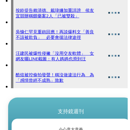
按鈴提告賴清德、戴瑋姍加重誹謗 侯友
宜競辦稱餵藥案2人「已被雙殺」
吳慷仁罕見重砲回應！再談爆料文「善良
不該被欺負」 必要會循法律途徑
汪建民被爆性侵撇「沒用交友軟體」 女
網友曬LINE截圖：有人媽媽也滑到汪
酷炫被控偷拍發聲！稱沒做違法行為 為
「感情曾經不成熟」致歉
支持鏡週刊
小心意大意義