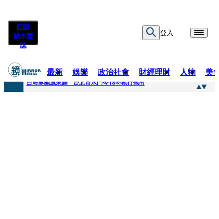
訂閱
登入
紙本雜
誌
最新
娛樂
政治社會
財經理財
人物
美
快訊
白海豚颱風來襲 台北市水門今18時執行拖吊
快訊
AKIRA台北唱到一半突收兒子告白「爸爸I LOVE YOU」 驚喜林志玲同步曝光父親節「披薩蛋糕」
快訊
獨家／TWICE Mina一進華山「天空秒變臉」！ONCE狂風暴雨死守 畫面曝光2.5萬人笑翻