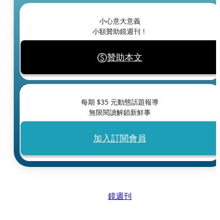
小心意大意義
小額贊助鏡週刊！
贊助本文
每期 $
35
元動態話題報導
無限閱讀解鎖新鮮事
加入訂閱會員
鏡週刊