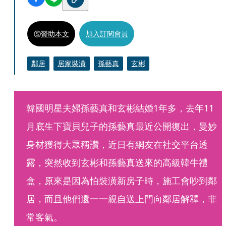
贊助本文
加入訂閱會員
鄰居
居家裝潢
孫藝真
玄彬
韓國明星夫婦孫藝真和玄彬結婚1年多，去年11
月底生下寶貝兒子的孫藝真最近公開復出，曼妙
身材獲得大眾稱讚，近日有網友在社交平台透
露，突然收到玄彬和孫藝真送來的高級韓牛禮
盒，原來是因為怕裝潢新房子時，施工會吵到鄰
居，而且他們還一一親自送上門向鄰居解釋，非
常客氣。 