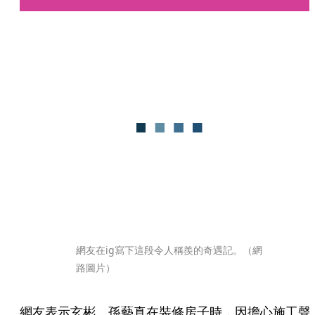
網友在ig寫下這段令人稱羨的奇遇記。（網
路圖片）
網友表示玄彬、孫藝真在裝修房子時，因擔心施工聲