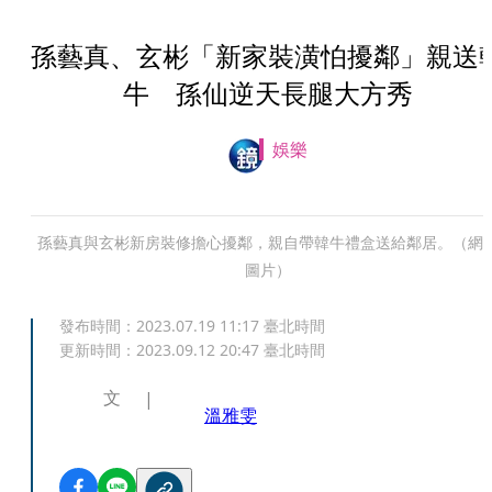
孫藝真、玄彬「新家裝潢怕擾鄰」親送
牛 孫仙逆天長腿大方秀
娛樂
孫藝真與玄彬新房裝修擔心擾鄰，親自帶韓牛禮盒送給鄰居。（網
圖片）
發布時間：
2023.07.19 11:17
臺北時間
更新時間：
2023.09.12 20:47
臺北時間
文
溫雅雯