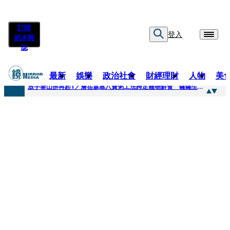
訂閱
登入
紙本雜
誌
最新
娛樂
政治社會
財經理財
人物
美
快訊
放手泰山拚再起1／詹岳霖靠八寶粥工法跨足寵物鮮食 罐罐生產前先請「叼嘴王后」試吃
快訊
泰國男偶像離奇墜河亡...「背20公斤水泥」單車仍下落不明 媽痛揭生前1計畫：不可能輕生
快訊
當街激吻阿翔「演藝工作慘歸零」 謝忻認：當年咎由自取