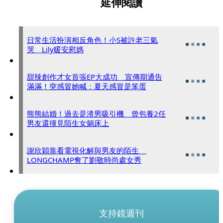
延伸閱讀
日常生活扮演相反角色！小S被許老三氣
哭 Lily暖安慰媽
甜辣創作才女首張EP大成功 宣傳期通告
滿滿！突感冒她喊：夏天感冒是笨蛋
熊熊結婚！過去是渣男吸引機 曾包養2任
男友還撞見陌生女躺床上
謝欣穎靠看電視化解與男友的陌生
LONGCHAMP奪了劉敬時尚處女秀
支持鏡週刊