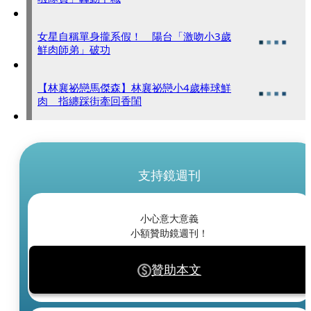
女星自稱單身攏系假！ 陽台「激吻小3歲
鮮肉師弟」破功
【林襄祕戀馬傑森】林襄祕戀小4歲棒球鮮
肉 指纏踩街牽回香閨
支持鏡週刊
小心意大意義
小額贊助鏡週刊！
贊助本文