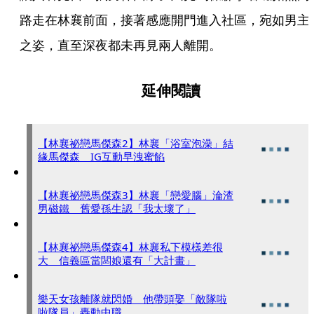
路走在林襄前面，接著感應開門進入社區，宛如男主
之姿，直至深夜都未再見兩人離開。
延伸閱讀
【林襄祕戀馬傑森2】林襄「浴室泡澡」結
緣馬傑森 IG互動早洩蜜餡
【林襄祕戀馬傑森3】林襄「戀愛腦」淪渣
男磁鐵 舊愛孫生認「我太壞了」
【林襄祕戀馬傑森4】林襄私下模樣差很
大 信義區當闆娘還有「大計畫」
樂天女孩離隊就閃婚 他帶頭娶「敵隊啦
啦隊員」轟動中職