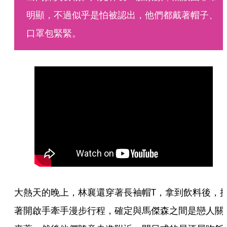
明顯，不過似乎是怕被認出，他們都戴著帽子、
口罩包緊緊。
大熱天的晚上，林襄還穿著長袖帽T，拿到飲料後，
著開啟手牽手漫步行程，確定與馬傑森之間是戀人關