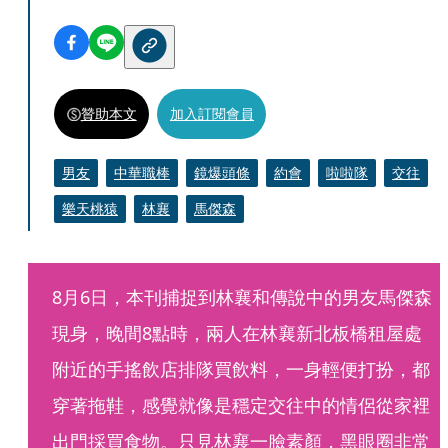
贊助本文
加入訂閱會員
男友
中華職棒
鏡爆頭條
約會
啦啦隊
交往
樂天桃猿
林襄
馬傑森
8月6日，本刊捕捉到林襄和傳說中的男友馬傑森
現身，晚間8點時，兩人在林襄新北板橋租屋處
附近的手搖飲店排隊買飲料，一身輕便打扮，都
穿著拖鞋，感覺就像是穩定交往中的情侶從家裡
出門採買食物。只見林襄一臉素顏，黑眼圈非常