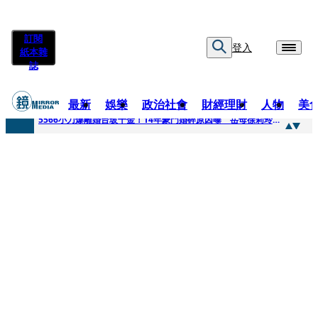
訂閱
登入
紙本雜
誌
最新
娛樂
政治社會
財經理財
人物
美
快訊
5566小刀爆離婚台玻千金！14年豪門婚碎原因曝 岳母徐莉玲風暴意外揭家族祕辛
快訊
徐莉玲喪子劇變／徐莉玲「巨大哀傷足不出戶」 解密長子身世
快訊
醫美偷拍案無影像網紅律師仍喊提告 學者：須具備侵權要件