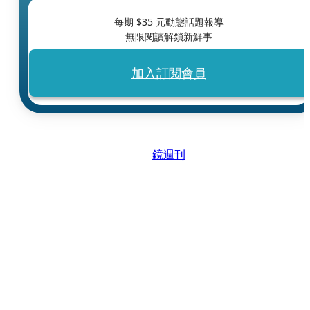
每期 $
35
元動態話題報導
無限閱讀解鎖新鮮事
加入訂閱會員
鏡週刊