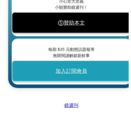
小心意大意義
小額贊助鏡週刊！
贊助本文
每期 $
35
元動態話題報導
無限閱讀解鎖新鮮事
加入訂閱會員
鏡週刊