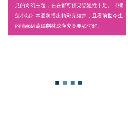
見的奇幻主題，在在都可預見話題性十足。《榴
蓮小姐》本週將播出精彩完結篇，且看前世今生
的情緣糾葛編劇林成漢究竟要如何解。