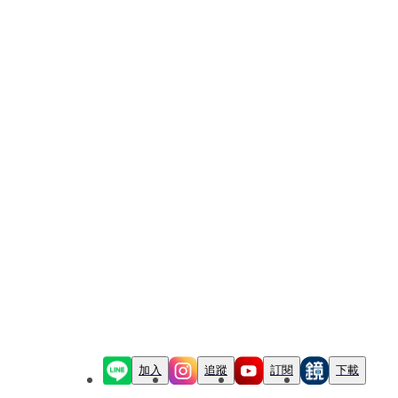
加入
追蹤
訂閱
下載