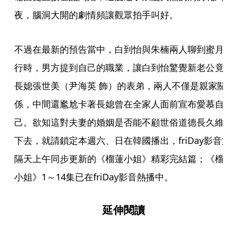
夜，腦洞大開的劇情頻讓觀眾拍手叫好。
不過在最新的預告當中，白到怡與朱楠兩人聊到蜜月
行時，男方提到自己的職業，讓白到怡驚覺新老公竟
長媳張世美（尹海英 飾）的表弟，兩人不僅是親家關
係，中間還尷尬卡著長媳曾在全家人面前宣布愛慕自
己。欲知這對夫妻的婚姻是否能不顧世俗道德長久維
下去，就請鎖定本週六、日在韓國播出，friDay影音
隔天上午同步更新的《榴蓮小姐》精彩完結篇；《榴
小姐》1～14集已在friDay影音熱播中。
延伸閱讀