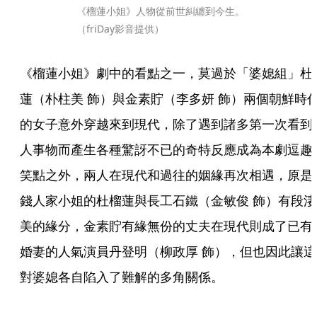
《榴蓮小姐》人物從前世糾纏到今生。
（friDay影音提供）
《榴蓮小姐》劇中的看點之一，莫過於「婆媳組」杜
蓮（朴柱美 飾）與金素貯（李多妍 飾）兩個朝鮮時
的女子意外穿越來到現代，除了遇到諸多第一次看到
人事物而產生各種驚訝不已的奇特反應成為本劇逗趣
笑點之外，兩人在現代和過往的姻緣再次相遇，原是
錢人家小姐的杜榴蓮與長工石鐵（金敏俊 飾）有段淒
美的緣分，金素貯有緣無份的丈夫在現代則成了已有
婚妻的人氣演員丹登明（柳政厚 飾），但也因此讓這
對婆媳各自陷入了難解的多角關係。