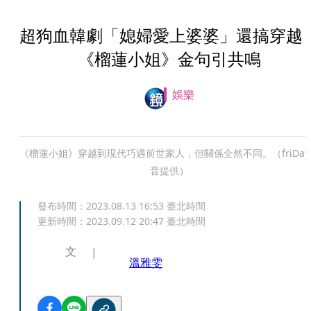
超狗血韓劇「媳婦愛上婆婆」還搞穿
《榴蓮小姐》金句引共鳴
娛樂
《榴蓮小姐》穿越到現代巧遇前世家人，但關係全然不同。（friDay
音提供）
發布時間：
2023.08.13 16:53
臺北時間
更新時間：
2023.09.12 20:47
臺北時間
文
溫雅雯