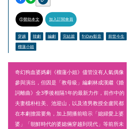
贊助本文
加入訂閱會員
穿越
韓劇
編劇
完結篇
friDay影音
前世今生
榴蓮小姐
奇幻狗血婆媽劇《榴蓮小姐》儘管沒有人氣偶像
參與演出，但因是「教母級」編劇林成漢繼《婚
詞離曲》全3季後相隔1年的最新力作，前作中的
夫妻檔朴柱美、池迎山，以及渣男教授全盧民都
在本劇擔當要角，加上開播前暗示「媳婦愛上婆
婆」「朝鮮時代的婆媳倆穿越到現代」等前所未