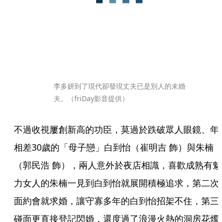
李多妍到了現代卻發現丈夫已是別人的未婚
夫。（friDay影音提供）
不過收視屢創新高的功臣，莫過於跌破眾人眼鏡、年
相差30歲的「母子戀」白到怡（崔明吉 飾）與朱楠
（郭民浩 飾），兩人意外於夜店相識，喜歡成熟有魅
力女人的朱楠一見到白到怡就展開積極追求，第二次
面約會就求婚，讓守寡多年的白到怡招架不住，第三
碰面更直接登記閃婚，還度過了浪漫火熱的洞房花燭