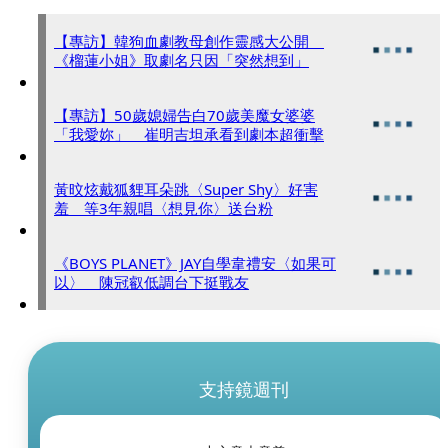
【專訪】韓狗血劇教母創作靈感大公開
《榴蓮小姐》取劇名只因「突然想到」
【專訪】50歲媳婦告白70歲美魔女婆婆
「我愛妳」 崔明吉坦承看到劇本超衝擊
黃旼炫戴狐貍耳朵跳〈Super Shy〉好害
羞 等3年親唱〈想見你〉送台粉
《BOYS PLANET》JAY自學韋禮安〈如果可
以〉 陳冠叡低調台下挺戰友
支持鏡週刊