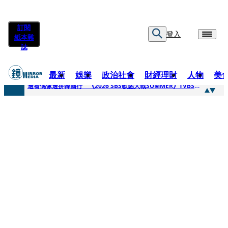
訂閱
登入
紙本雜
誌
最新
娛樂
政治社會
財經理財
人物
美
快訊
邊看偶像邊拚韓國行 《2026 SBS歌謠大戰SUMMER》TVBS直播祭追星福利
快訊
代誌大條火急跳船？ 宏碁派任李文詳接掌兆基屋管2天就喊撤出！
快訊
一句「請回去坐好」 特教生持斷掃把戳女代課老師眼睛大失血近失明