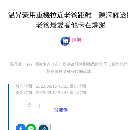
温昇豪用重機拉近老爸距離 陳澤耀透
老爸最愛看他卡在爛泥
娛樂
温昇豪（右）與陳少卉（左）扮演從陌生到熟悉的父子，戲外他們
刻意保持某種程度的疏離。
發布時間：
2023.08.15 16:33
臺北時間
更新時間：
2023.09.12 20:47
臺北時間
文
翁健偉