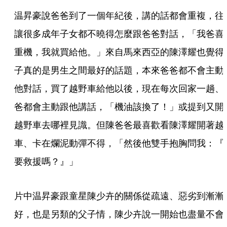
温昇豪說爸爸到了一個年紀後，講的話都會重複，往
讓很多成年子女都不曉得怎麼跟爸爸對話，「我爸喜
重機，我就買給他。」來自馬來西亞的陳澤耀也覺得
子真的是男生之間最好的話題，本來爸爸都不會主動
他對話，買了越野車給他以後，現在每次回家一趟、
爸都會主動跟他講話，「機油該換了！」或提到又開
越野車去哪裡見識。但陳爸爸最喜歡看陳澤耀開著越
車、卡在爛泥動彈不得，「然後他雙手抱胸問我：『
要救援嗎？』」
片中温昇豪跟童星陳少卉的關係從疏遠、惡劣到漸漸
好，也是另類的父子情，陳少卉說一開始也盡量不會