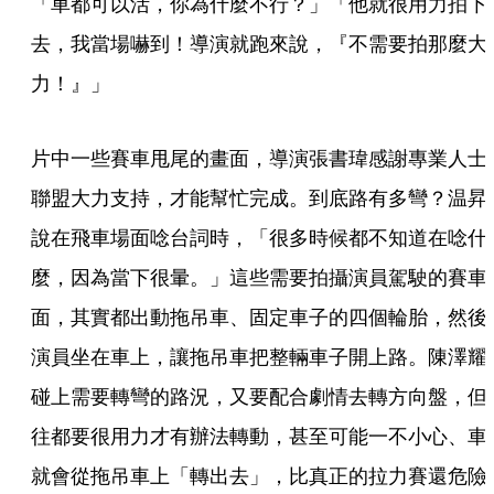
「車都可以活，你為什麼不行？」「他就很用力拍下
去，我當場嚇到！導演就跑來說，『不需要拍那麼大
力！』」
片中一些賽車甩尾的畫面，導演張書瑋感謝專業人士
聯盟大力支持，才能幫忙完成。到底路有多彎？温昇
說在飛車場面唸台詞時，「很多時候都不知道在唸什
麼，因為當下很暈。」這些需要拍攝演員駕駛的賽車
面，其實都出動拖吊車、固定車子的四個輪胎，然後
演員坐在車上，讓拖吊車把整輛車子開上路。陳澤耀
碰上需要轉彎的路況，又要配合劇情去轉方向盤，但
往都要很用力才有辦法轉動，甚至可能一不小心、車
就會從拖吊車上「轉出去」，比真正的拉力賽還危險