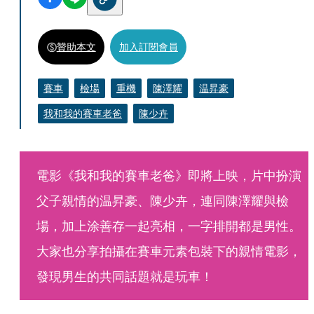
贊助本文
加入訂閱會員
賽車
檢場
重機
陳澤耀
温昇豪
我和我的賽車老爸
陳少卉
電影《我和我的賽車老爸》即將上映，片中扮演
父子親情的温昇豪、陳少卉，連同陳澤耀與檢
場，加上涂善存一起亮相，一字排開都是男性。
大家也分享拍攝在賽車元素包裝下的親情電影，
發現男生的共同話題就是玩車！ 