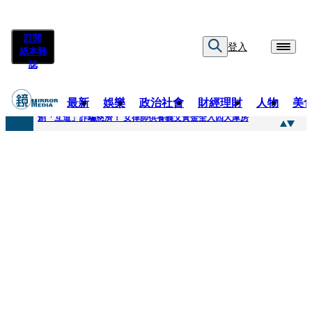
訂閱
登入
紙本雜
誌
最新
娛樂
政治社會
財經理財
人物
美
快訊
創「互道」詐騙慈濟！ 女律師供養義父黃金全入四大庫房
快訊
前時力黨魁表態「反對刪公視預算」 盼在野三思：改凍結處理受質疑項目
快訊
六強片齊聚桃影 小薰《祖先鬼》回桃影娘家 《長安的荔枝》桃影加映一票難求