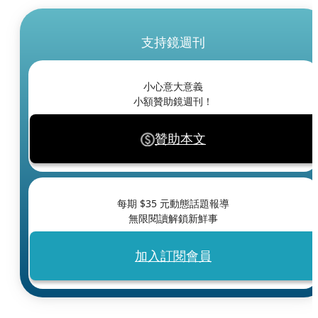
支持鏡週刊
小心意大意義
小額贊助鏡週刊！
贊助本文
每期 $
35
元動態話題報導
無限閱讀解鎖新鮮事
加入訂閱會員