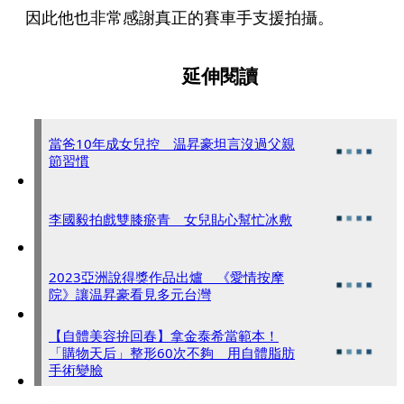
因此他也非常感謝真正的賽車手支援拍攝。
延伸閱讀
當爸10年成女兒控 温昇豪坦言沒過父親
節習慣
李國毅拍戲雙膝瘀青 女兒貼心幫忙冰敷
2023亞洲說得獎作品出爐 《愛情按摩
院》讓温昇豪看見多元台灣
【自體美容拚回春】拿金泰希當範本！
「購物天后」整形60次不夠 用自體脂肪
手術變臉