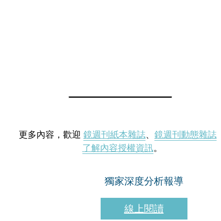
更多內容，歡迎
鏡週刊紙本雜誌
、
鏡週刊動態雜誌
了解內容授權資訊
。
獨家深度分析報導
線上閱讀