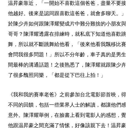
温昇豪靠近，「一開始不喜歡這個爸爸，盡量不要接
他越好。後來是認同跟喜歡這爸爸，就會多聊天。」
於陳少卉如何跟陳澤耀變成片中難分難捨的小朋友與
哥哥？陳澤耀透露在排練時，就私底下知道他喜歡跳
舞，所以就不斷跳舞給他看，「後來他看我飄移比賽
會問我很多問題！」所以不分年齡，車子真的是男生
間最棒的溝通話題！之後熟悉了，陳澤耀就跟陳少卉
了很多醜照同樂，「都是從下巴往上拍！」
《我和我的賽車老爸》之前參加台北電影節首映，得
不同的回饋，包括一些業界人士的解讀，都讓他們感
意外。陳澤耀舉例，在臉書上看到電影人的感想，覺
他跟温昇豪之間充滿了情愫，好像該親下去！温昇豪