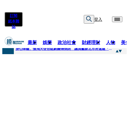
訂閱
登入
紙本雜
誌
最新
娛樂
政治社會
財經理財
人物
美
快訊
身心障礙、慢飛天使合組劇團傳倒閉 議員籲新北市府速建「文化藝術急難協助專案」
快訊
兆基風暴延燒／三百人擬提國賠？金額達14億 自救會提三大訴求
快訊
擊敗金像影帝梁家輝 易烊千璽《小小的我》再稱帝 25歲集齊金雞百花雙料紀錄