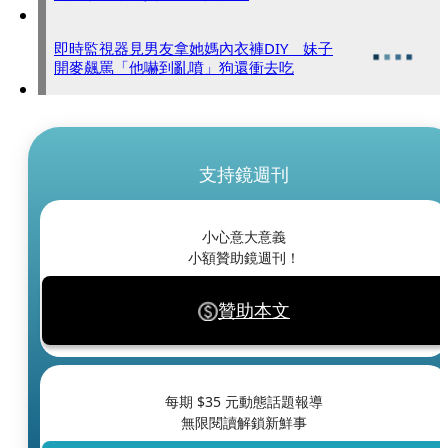
即時監視器見男友拿她媽內衣褲DIY 妹子
開麥飆罵「他嚇到亂噴」狗還衝去吃
支持鏡週刊
小心意大意義
小額贊助鏡週刊！
贊助本文
每期 $
35
元動態話題報導
無限閱讀解鎖新鮮事