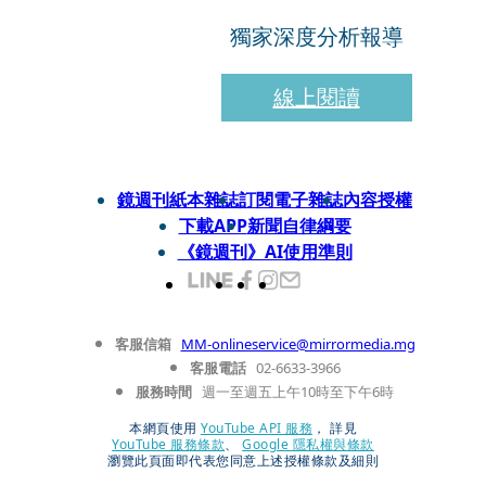
獨家深度分析報導
線上閱讀
鏡週刊紙本雜誌
訂閱電子雜誌
內容授權
下載APP
新聞自律綱要
《鏡週刊》AI使用準則
客服信箱
MM-onlineservice@mirrormedia.mg
客服電話
02-6633-3966
服務時間
週一至週五上午10時至下午6時
本網頁使用
YouTube API 服務
， 詳見
YouTube 服務條款
、
Google 隱私權與條款
瀏覽此頁面即代表您同意上述授權條款及細則