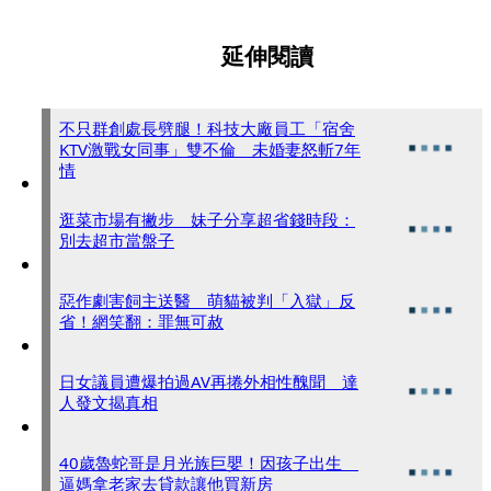
延伸閱讀
不只群創處長劈腿！科技大廠員工「宿舍
KTV激戰女同事」雙不倫 未婚妻怒斬7年
情
逛菜市場有撇步 妹子分享超省錢時段：
別去超市當盤子
惡作劇害飼主送醫 萌貓被判「入獄」反
省！網笑翻：罪無可赦
日女議員遭爆拍過AV再捲外相性醜聞 達
人發文揭真相
40歲魯蛇哥是月光族巨嬰！因孩子出生
逼媽拿老家去貸款讓他買新房