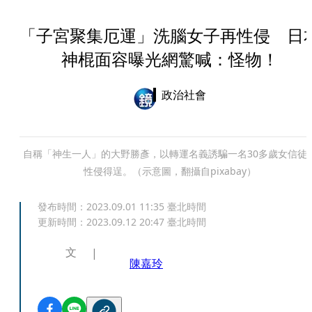
「子宮聚集厄運」洗腦女子再性侵 日
神棍面容曝光網驚喊：怪物！
政治社會
自稱「神生一人」的大野勝彥，以轉運名義誘騙一名30多歲女信徒
性侵得逞。（示意圖，翻攝自pixabay）
發布時間：
2023.09.01 11:35
臺北時間
更新時間：
2023.09.12 20:47
臺北時間
文
陳嘉玲