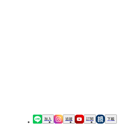
加入
追蹤
訂閱
下載