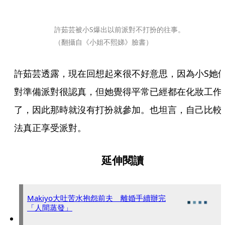
許茹芸被小S爆出以前派對不打扮的往事。
（翻攝自《小姐不熙娣》臉書）
許茹芸透露，現在回想起來很不好意思，因為小S她
對準備派對很認真，但她覺得平常已經都在化妝工作
了，因此那時就沒有打扮就參加。也坦言，自己比較
法真正享受派對。
延伸閱讀
Makiyo大吐苦水抱怨前夫 離婚手續辦完
「人間蒸發」