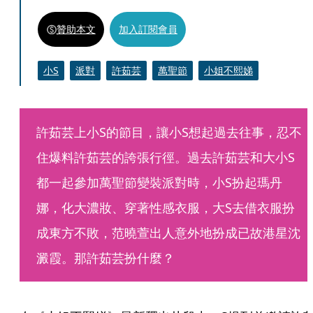
贊助本文
加入訂閱會員
小S
派對
許茹芸
萬聖節
小姐不熙娣
許茹芸上小S的節目，讓小S想起過去往事，忍不
住爆料許茹芸的誇張行徑。過去許茹芸和大小S
都一起參加萬聖節變裝派對時，小S扮起瑪丹
娜，化大濃妝、穿著性感衣服，大S去借衣服扮
成東方不敗，范曉萱出人意外地扮成已故港星沈
澱霞。那許茹芸扮什麼？