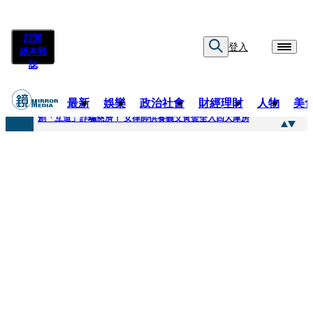
訂閱
登入
紙本雜
誌
最新
娛樂
政治社會
財經理財
人物
美
快訊
創「互道」詐騙慈濟！ 女律師供養義父黃金全入四大庫房
快訊
前時力黨魁表態「反對刪公視預算」 盼在野三思：改凍結處理受質疑項目
快訊
六強片齊聚桃影 小薰《祖先鬼》回桃影娘家 《長安的荔枝》桃影加映一票難求