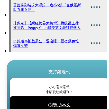
薔薔錄影裝扮太浮誇 遭小S酸「像俄羅斯
脫衣舞女郎」
【獨家】【網紅跨界大轉彎】跳級當主播
被開除 Peggy Chen最美英文老師變藝人
李銘順為拍戲最狂一週沒睡 親密戲免報
備范文芳
支持鏡週刊
小心意大意義
小額贊助鏡週刊！
贊助本文