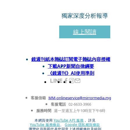
獨家深度分析報導
線上閱讀
鏡週刊紙本雜誌
訂閱電子雜誌
內容授權
下載APP
新聞自律綱要
《鏡週刊》AI使用準則
客服信箱
MM-onlineservice@mirrormedia.mg
客服電話
02-6633-3966
服務時間
週一至週五上午10時至下午6時
本網頁使用
YouTube API 服務
， 詳見
YouTube 服務條款
、
Google 隱私權與條款
瀏覽此頁面即代表您同意上述授權條款及細則