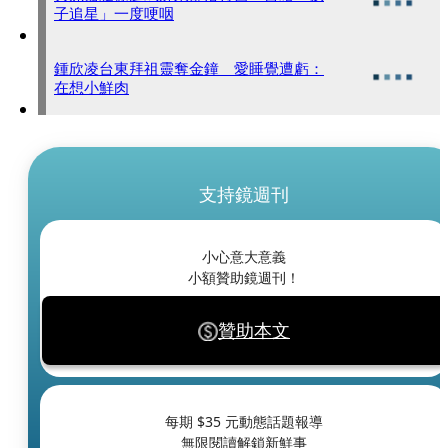
子追星」一度哽咽
鍾欣凌台東拜祖靈奪金鐘 愛睡覺遭虧：
在想小鮮肉
支持鏡週刊
小心意大意義
小額贊助鏡週刊！
贊助本文
每期 $
35
元動態話題報導
無限閱讀解鎖新鮮事