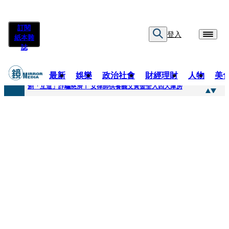
訂閱
登入
紙本雜
誌
最新
娛樂
政治社會
財經理財
人物
美
快訊
創「互道」詐騙慈濟！ 女律師供養義父黃金全入四大庫房
快訊
前時力黨魁表態「反對刪公視預算」 盼在野三思：改凍結處理受質疑項目
快訊
六強片齊聚桃影 小薰《祖先鬼》回桃影娘家 《長安的荔枝》桃影加映一票難求