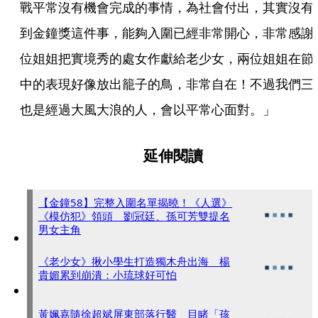
戰平常沒有機會完成的事情，為社會付出，其實沒有
到金鐘獎這件事，能夠入圍已經非常開心，非常感謝
位姐姐把實境秀的處女作獻給老少女，兩位姐姐在節
中的表現好像放出籠子的鳥，非常自在！不過我們三
也是經過大風大浪的人，會以平常心面對。」
延伸閱讀
【金鐘58】完整入圍名單揭曉！《人選》
《模仿犯》領頭 劉冠廷、孫可芳雙提名
男女主角
《老少女》揪小學生打造獨木舟出海 楊
貴媚累到崩潰：小琉球好可怕
黃姵嘉隨徐超斌屏東部落行醫 目睹「孩