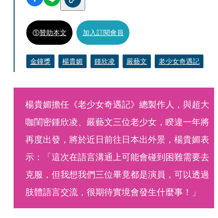
贊助本文
加入訂閱會員
金鐘獎
楊貴媚
鍾欣凌
嚴藝文
老少女奇遇記
楊貴媚擔任《老少女奇遇記》總製作人，與超大
咖閨密鍾欣凌、嚴藝文三位老少女，睽違一年將
再度出發，將於近日前往日本出外景，楊貴媚表
示：「這次在語言溝通上可能會碰到困難需要去
克服，但我想我們三位畢竟都是演員，可以透過
肢體語言交流，很期待實境會發生什麼事！」