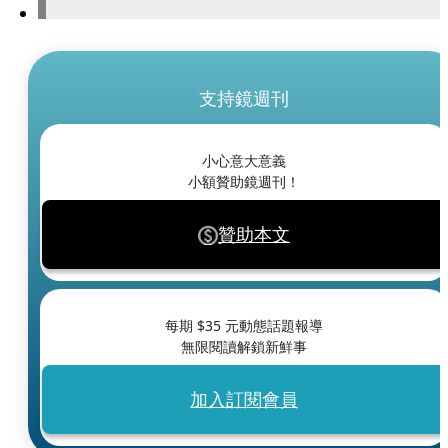
支持鏡週刊
小心意大意義
小額贊助鏡週刊！
贊助本文
每期 $
35
元動態話題報導
無限閱讀解鎖新鮮事
加入訂閱會員