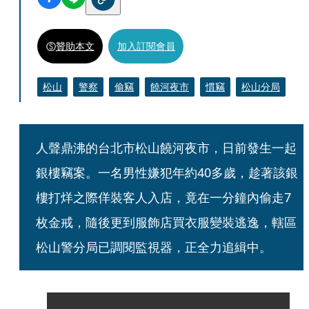
贊助本文
加入訂閱會員
松山
警察
偷竊
饒河夜市
慣竊
松山分局
人聲鼎沸的台北市松山饒河夜市，日前發生一起
銀樓竊案。一名男性嫌犯年約40多歲，趁著該銀
樓打烊之際佯裝客人入店，竟在一分鐘內偷走7
枚金戒，隨後更到服飾店買衣服變裝逃逸，轄區
松山警分局已調閱監視器，正全力追緝中。