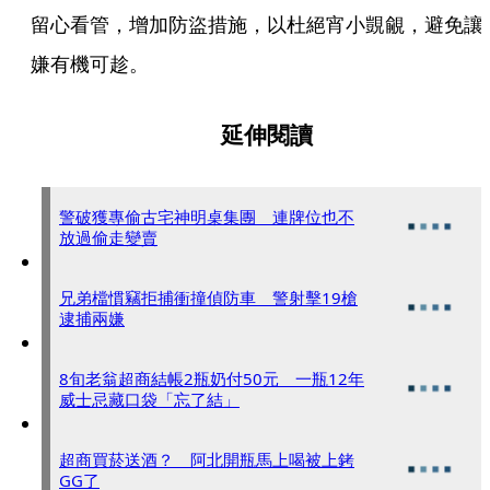
留心看管，增加防盜措施，以杜絕宵小覬覦，避免讓
嫌有機可趁。  
延伸閱讀
警破獲專偷古宅神明桌集團 連牌位也不
放過偷走變賣
兄弟檔慣竊拒捕衝撞偵防車 警射擊19槍
逮捕兩嫌
8旬老翁超商結帳2瓶奶付50元 一瓶12年
威士忌藏口袋「忘了結」
超商買菸送酒？ 阿北開瓶馬上喝被上銬
GG了