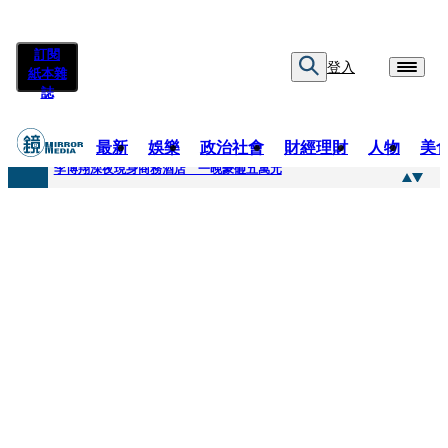
訂閱
登入
紙本雜
誌
最新
娛樂
政治社會
財經理財
人物
美
快訊
李博翔深夜現身商務酒店 一晚豪砸五萬元
快訊
71萬粉YouTuber驟逝！被發現「陳屍同居女友住處」享年36歲 生前曾爆染毒、家暴前妻
快訊
拋「雙AI」施政藍圖！徐欣瑩宣示無縫接軌楊文科 延續五支箭與十大交通建設