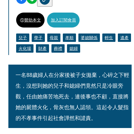
贊助本文
加入訂閱會員
兒子
孽子
母親
孝順
婆媳關係
輕生
遺產
火化場
財產
葬禮
媳婦
一名88歲婦人在分家後被子女拋棄，心碎之下輕
生，沒想到她的兒子和媳婦們竟然只是冷眼旁
觀，任由她痛苦地死去，連後事也不顧，直接將
她的屍體火化，骨灰也無人認領。這起令人髮指
的不孝事件引起社會譁然和譴責。