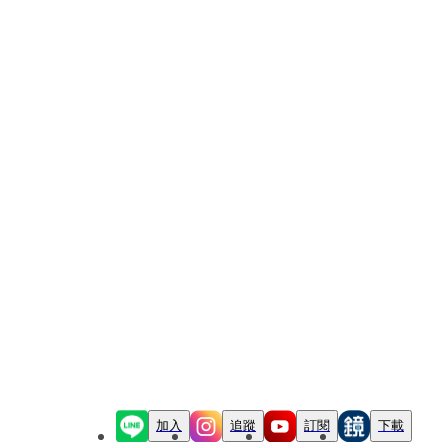
加入
追蹤
訂閱
下載