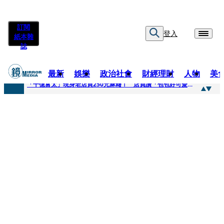
訂閱
登入
紙本雜
誌
最新
娛樂
政治社會
財經理財
人物
美
快訊
「千億富太」現身老店買250元麻糬！ 店員讚「包包好可愛」她笑回：我自己做的
快訊
姜厚任小24歲女友爆當小三、假學歷！ 友「扯郭台銘」曝交往內幕：我們又不像他
快訊
吳昕陽新任無店面零售商業同業公會理事長 提四大策略續走台灣零售業新局