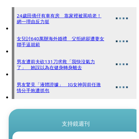
24歲田僑仔有車有房 靠家裡被罵啃老！
網一理由反力挺
女兒討640萬辦海外婚禮 父拒絕卻遭妻女
聯手逼就範
男友遭前夫砍131刀求救「我快沒氣力
了」 她誤以為在健身轉身離去
男友驚見「液體證據」 IG女神與前任激
情分手炮遭抓包
支持鏡週刊