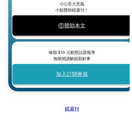
小心意大意義
小額贊助鏡週刊！
贊助本文
每期 $
35
元動態話題報導
無限閱讀解鎖新鮮事
加入訂閱會員
鏡週刊