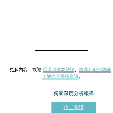
更多內容，歡迎
鏡週刊紙本雜誌
、
鏡週刊動態雜誌
了解內容授權資訊
。
獨家深度分析報導
線上閱讀