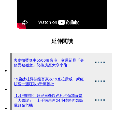
延伸閱讀
夫妻抽獎爽中5500萬豪宅 交屋卻見「奢
侈品被搬空」怒控房產大亨小偷
19歲嫁杜拜超級富豪收19克拉鑽戒 網紅
炫富一週狂敗8千萬挨批
【以巴戰爭】拜登責難以色列占領加薩是
「大錯誤」 上千病患再24小時將面臨斷
電致命危機