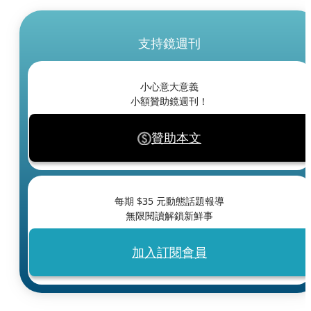
支持鏡週刊
小心意大意義
小額贊助鏡週刊！
贊助本文
每期 $
35
元動態話題報導
無限閱讀解鎖新鮮事
加入訂閱會員