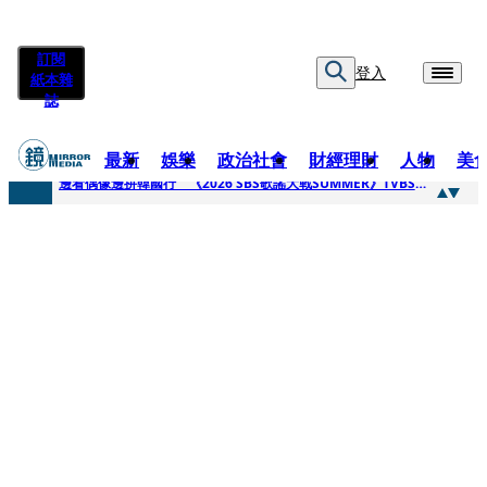
訂閱
登入
紙本雜
誌
最新
娛樂
政治社會
財經理財
人物
美
快訊
邊看偶像邊拚韓國行 《2026 SBS歌謠大戰SUMMER》TVBS直播祭追星福利
快訊
代誌大條火急跳船？ 宏碁派任李文詳接掌兆基屋管2天就喊撤出！
快訊
一句「請回去坐好」 特教生持斷掃把戳女代課老師眼睛大失血近失明