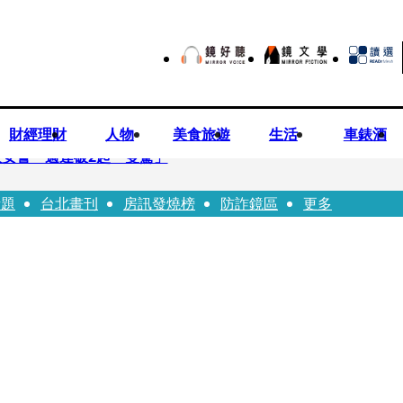
財經理財
人物
美食旅遊
生活
車錶酒
安警一週連破2起「雙駕」
話題
台北畫刊
房訊發燒榜
防詐鏡區
更多
夏浦洋組「神隊友」 邱以太、林亭莉熱血狂奔殺青淚崩
子告白「爸爸I LOVE YOU」 驚喜林志玲同步曝光父親節「披