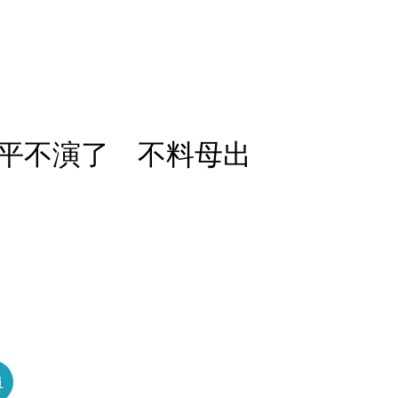
平不演了 不料母出
員