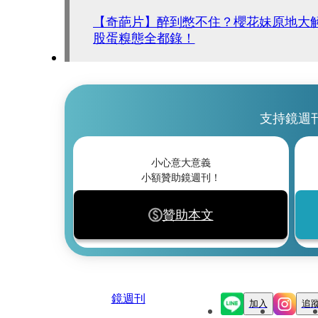
【奇葩片】醉到憋不住？櫻花妹原地大
股蛋糗態全都錄！
支持鏡週
小心意大意義
小額贊助鏡週刊！
贊助本文
鏡週刊
加入
追