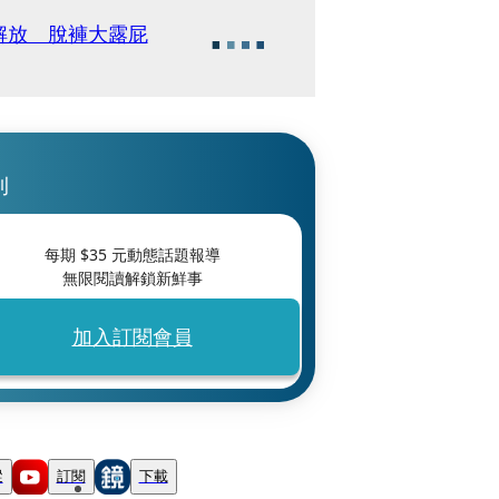
解放 脫褲大露屁
刊
每期 $
35
元動態話題報導
無限閱讀解鎖新鮮事
加入訂閱會員
蹤
訂閱
下載