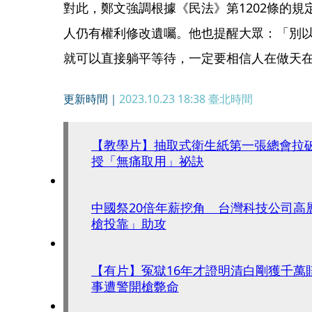
對此，鄭文強調根據《民法》第1202條的
人仍有權利修改遺囑。他也提醒大眾：「別
就可以直接躺平等待，一定要相信人在做天
更新時間｜
2023.10.23 18:38
臺北時間
【教學片】抽取式衛生紙第一張總會拉
授「無痛取用」祕訣
中國祭20倍年薪挖角 台灣科技公司高層
槍投靠」助攻
【有片】冤獄16年才證明清白剛獲千萬
事遭警開槍斃命