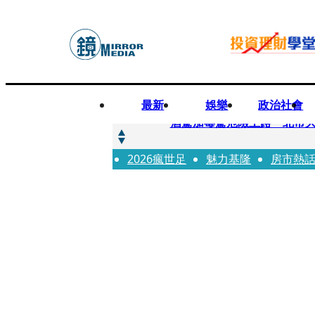
最新
娛樂
政治社會
快訊
酒駕加毒駕危險上路 北市大
2026瘋世足
快訊
魅力基隆
房市熱
Ozone黃文廷、FEniX
快訊
AKIRA台北唱到一半突收兒