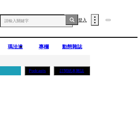
登入
瑪法達
專欄
動態雜誌
訂閱紙本雜誌
Podcasts
薩蛋糕」