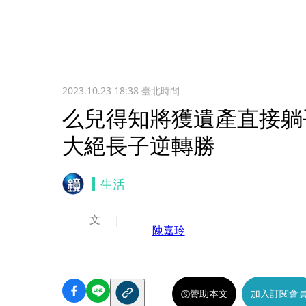
2023.10.23 18:38
臺北時間
么兒得知將獲遺產直接躺
大絕長子逆轉勝
生活
文
陳嘉玲
贊助本文
加入訂閱會