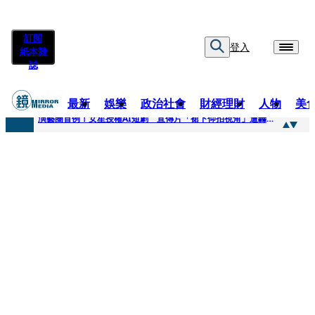
訂閱
登入
紙本雜
誌
最新
娛樂
政治社會
財經理財
人物
美
快訊
演藝圈首例！女星授權AI短劇 宣傳片「裙下仰拍視角」遭轟擦邊：自降身價
快訊
全球提升電氣化 台達電鄭平看好微電網推一站式方案
快訊
《魷魚遊戲》美版傳喊卡 現象級神劇難續宇宙