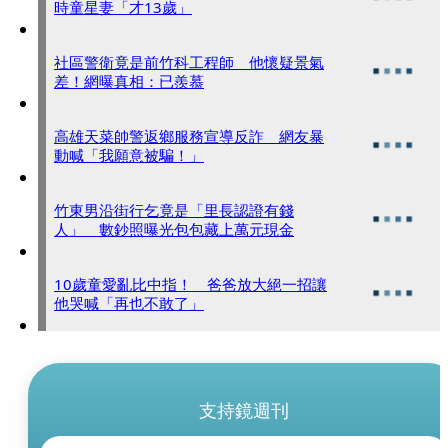
時童星妻「才13歲」
社區警衛竟是前竹科工程師 他懷疑景氣
差！網曝真相：已羨慕
高雄天菜帥警返鄉服務宣導反詐 網友暴
動喊「我願意被騙！」
竹東男沿街行乞竟是「里長認證有錢
人」 數鈔照曝光包包藏上萬元現金
10歲童愛亂比中指！ 爸爸放大絕一招讓
他哭喊「再也不敢了」
支持鏡週刊