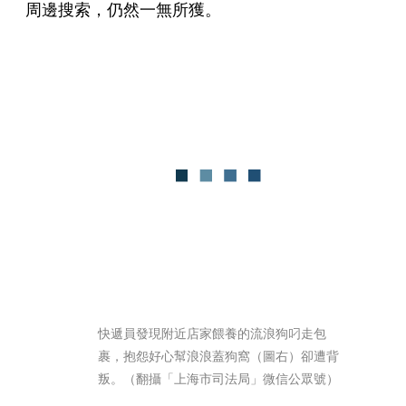
周邊搜索，仍然一無所獲。
快遞員發現附近店家餵養的流浪狗叼走包
裹，抱怨好心幫浪浪蓋狗窩（圖右）卻遭背
叛。（翻攝「上海市司法局」微信公眾號）