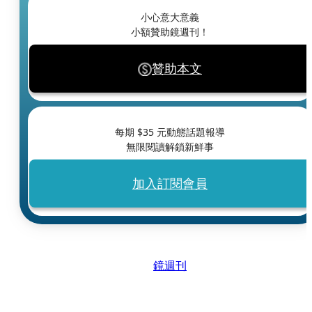
小心意大意義
小額贊助鏡週刊！
贊助本文
每期 $
35
元動態話題報導
無限閱讀解鎖新鮮事
加入訂閱會員
鏡週刊