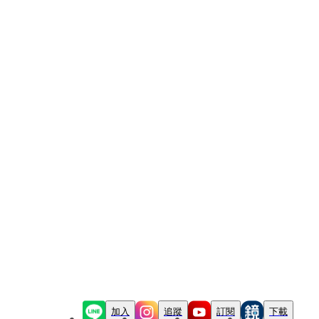
加入
追蹤
訂閱
下載