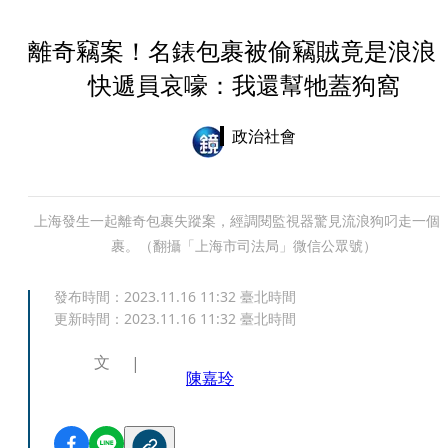
離奇竊案！名錶包裹被偷竊賊竟是浪
快遞員哀嚎：我還幫牠蓋狗窩
政治社會
上海發生一起離奇包裹失蹤案，經調閱監視器驚見流浪狗叼走一個
裹。（翻攝「上海市司法局」微信公眾號）
發布時間：
2023.11.16 11:32
臺北時間
更新時間：
2023.11.16 11:32
臺北時間
文
陳嘉玲