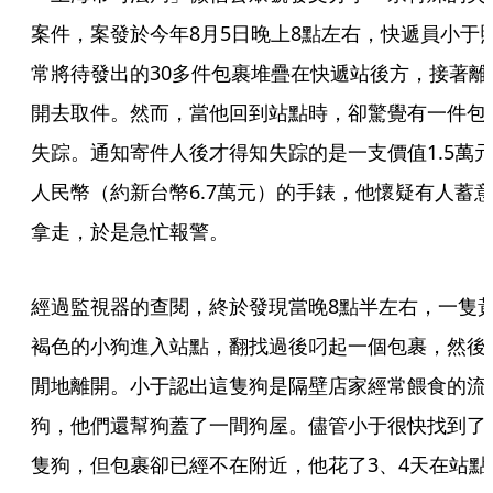
案件，案發於今年8月5日晚上8點左右，快遞員小于
常將待發出的30多件包裹堆疊在快遞站後方，接著離
開去取件。然而，當他回到站點時，卻驚覺有一件包
失踪。通知寄件人後才得知失踪的是一支價值1.5萬
人民幣（約新台幣6.7萬元）的手錶，他懷疑有人蓄
拿走，於是急忙報警。
經過監視器的查閱，終於發現當晚8點半左右，一隻
褐色的小狗進入站點，翻找過後叼起一個包裹，然後
閒地離開。小于認出這隻狗是隔壁店家經常餵食的流
狗，他們還幫狗蓋了一間狗屋。儘管小于很快找到了
隻狗，但包裹卻已經不在附近，他花了3、4天在站點