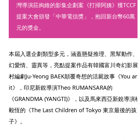
灣導演莊絢維的影集企劃案《打掃阿姨》獲TCCF
提案大會頒發「中華電信獎」，抱回新台幣60萬
元的獎金。
本屆入選企劃類型多元，涵蓋懸疑推理、黑幫動作、
幻愛情、靈異等，亮點提案作品有韓國富川奇幻影展
村編劇Ju-Yeong BAEK顛覆奇想的活屍故事《You are
it》，印尼新銳導演Theo RUMANSARA的
《GRANDMA (YANGTI)》，以及馬來西亞新銳導演
毅恆的《The Last Children of Tokyo 東京最後的孩
子》。