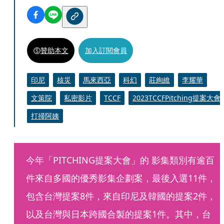
贊助本文
加入訂閱會員
印尼
核災
馬來西亞
科幻
莊絢維
李耀華
文策院
私密影片
TCCF
2023TCCFPitching提案大會
打掃阿姨
今年「PITCHING提案大會」的 影集類別有逾百
件來自多國的優秀影集企劃案，最後入選11件，
包含台灣提案8件，來自印尼及韓國的提案2件，
以及台灣與日本跨國合製的提案1件。其中，台