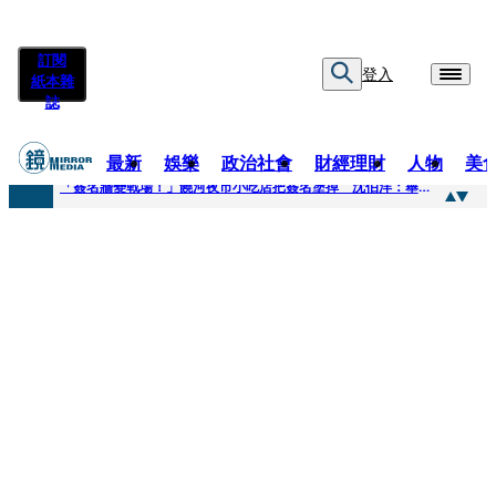
訂閱
登入
紙本雜
誌
最新
娛樂
政治社會
財經理財
人物
美
快訊
「簽名牆變戰場！」饒河夜市小吃店把簽名塗掉 沈伯洋：舉雙手贊成
快訊
抛「雙AI」施政藍圖！徐欣瑩宣示無縫接軌楊文科 延續五支箭與十大交通建設
快訊
翻拍雄二飛彈密件給中共女特工 海峰士兵認罪減刑判2年7月