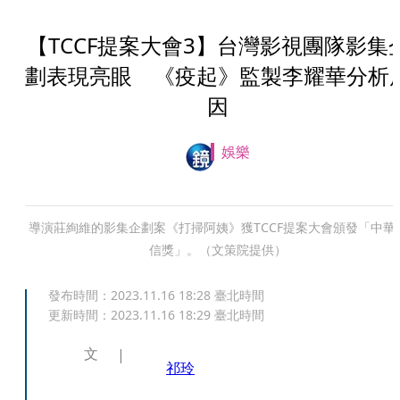
【TCCF提案大會3】台灣影視團隊影集
劃表現亮眼 《疫起》監製李耀華分析
因
娛樂
導演莊絢維的影集企劃案《打掃阿姨》獲TCCF提案大會頒發「中華
信獎」。（文策院提供）
發布時間：
2023.11.16 18:28
臺北時間
更新時間：
2023.11.16 18:29
臺北時間
文
祁玲