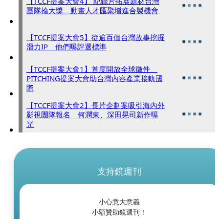
【TCCF提案大會4】 紀錄片拓展題材台灣
團隊掄大獎 動畫人才匯聚增進合製機會
【TCCF提案大會5】從逾百個台灣故事挖掘
潛力IP 他們曝評選標準
【TCCF提案大會1】首度開放全球徵件
PITCHING提案大會助台灣內容產業接軌國
際
【TCCF提案大會2】長片企劃案吸引海內外
影視團隊報名 何潤東、深田晃司新作曝
光
支持鏡週刊
小心意大意義
小額贊助鏡週刊！