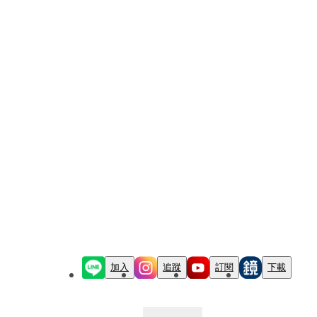
加入
追蹤
訂閱
下載