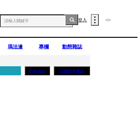
登入
瑪法達
專欄
動態雜誌
訂閱紙本雜誌
Podcasts