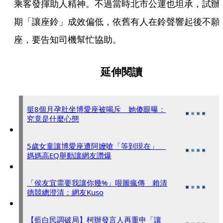
乘客發揮助人精神。不過當時北市公運也坦承，試辦
期「讓座鈴」成效偏低，依舊有人在鈴聲響起後不願
座，要告知司機幫忙協助。
延伸閱讀
挺8個月孕肚坐博愛座被喝斥 她傻眼曝：
究竟是什麼心態
5歲女童讓博愛座遭阿嬤嗆「等到現在」
媽媽高EQ舉動讓網友讚爆
「侯友宜需要我讓你幾%」哏圖瘋傳 賴清
德競總澄清：網友Kuso
【藍白民調破局】柯辦發言人再重申「讓