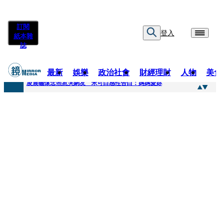
訂閱
登入
紙本雜
誌
最新
娛樂
政治社會
財經理財
人物
美
快訊
凌晨曬懷念照惹哭網友 米可白感性告白：媽媽愛妳
快訊
酸民質疑民進黨「是不是有她裸照？」 黃智賢3點回嗆獲網友讚爆
快訊
姜厚任「老牛找到嫩草」再談小24歲女友 揭七世情緣駁拐坑、暈船破財