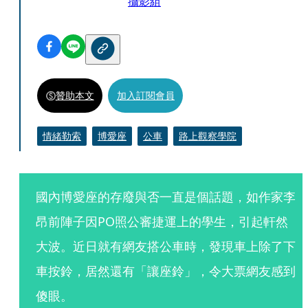
攝影組
贊助本文
加入訂閱會員
情緒勒索
博愛座
公車
路上觀察學院
國內博愛座的存廢與否一直是個話題，如作家李
昂前陣子因PO照公審捷運上的學生，引起軒然
大波。近日就有網友搭公車時，發現車上除了下
車按鈴，居然還有「讓座鈴」，令大票網友感到
傻眼。