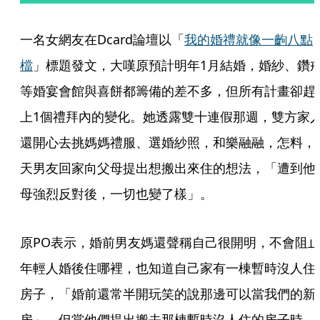
一名女網友在Dcard論壇以「
我的婚禮就像一齣八點
檔
」標題發文，大嘆原預計明年1月結婚，婚紗、鑽
等婚宴會館與喜餅都籌備的差不多，但所有計畫卻趕
上1個禮拜內的變化。她透露雙十連假那週，雙方家
還開心去挑媽媽禮服、選婚紗照，和樂融融，怎料，
天男友回家向父母提出想搬出來住的想法，「遭到他
母強烈反對後，一切也變了樣」。
原PO表示，婚前男友媽還聲稱自己很開明，不會阻
年輕人婚後住哪裡，也知道自己家有一棟暫時沒人住
房子，「婚前還常半開玩笑的說那邊可以當我們的新
房」，但當他們提出搬去那棟暫時沒人住的房子時，