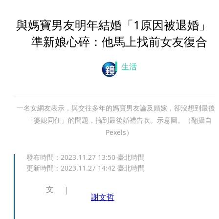
與媽寶男友明年結婚「1原因被退婚
準新娘心碎：他馬上找前女友復合
生活
一名女網友表示，與交往多年的媽寶男友論及婚嫁，卻沒想到最後
「婆媳同住」的問題，搞到最後婚禮告吹。示意圖。（翻攝自
Pexels）
發布時間：
2023.11.27 13:50
臺北時間
更新時間：
2023.11.27 14:42
臺北時間
文
謝文哲