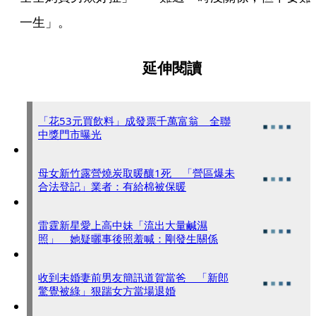
一生」。
延伸閱讀
「花53元買飲料」成發票千萬富翁 全聯
中獎門市曝光
母女新竹露營燒炭取暖釀1死 「營區爆未
合法登記」業者：有給棉被保暖
雷霆新星愛上高中妹「流出大量鹹濕
照」 她疑曬事後照羞喊：剛發生關係
收到未婚妻前男友簡訊道賀當爸 「新郎
驚覺被綠」狠踹女方當場退婚