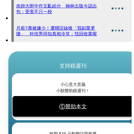
改師大附中作文亂給分 翰林出版今認出
包：受害不只一校
月薪7萬被嫌少！遭聯誼妹嗆「我副業更
賺」 科技男得知真相冷笑：找回收業喔
支持鏡週刊
小心意大意義
小額贊助鏡週刊！
贊助本文
每期 $
35
元動態話題報導