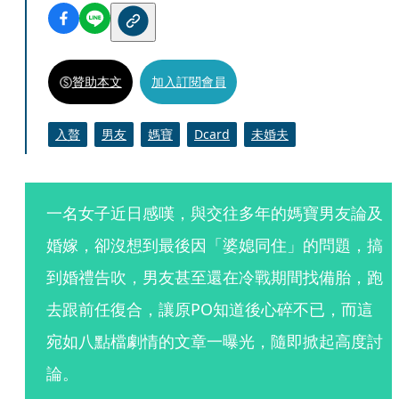
贊助本文
加入訂閱會員
入贅
男友
媽寶
Dcard
未婚夫
一名女子近日感嘆，與交往多年的媽寶男友論及
婚嫁，卻沒想到最後因「婆媳同住」的問題，搞
到婚禮告吹，男友甚至還在冷戰期間找備胎，跑
去跟前任復合，讓原PO知道後心碎不已，而這
宛如八點檔劇情的文章一曝光，隨即掀起高度討
論。