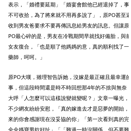
表示，「婚禮要延期」「婚宴會館他已經退掉了，事
不可收拾，為了將來就不用再多說了」，原PO甚至
收到男友爸要求不要再傳訊息給男友的訊息。但讓原
PO最心碎的是，男友在冷戰期間早就找好備胎，與
女友復合，「也是順了他媽媽的意，真的順利找了一
藥師，呵呵。」
原PO大嘆，雖理智告訴她，沒嫁是最正確且最幸運
事，但這段時間還是時不時回想那4年的不捨與無奈
大呼「人怎麼可以這樣說變就變呢？」文章一曝光，
不少網友紛紛安慰，「真的嫁進去才是惡夢的開始，
來的你會感謝現在沒妥協的你」「第一次看到真的完
全全媽寶男欸好扯」「「難過一時沒關係，但不要難