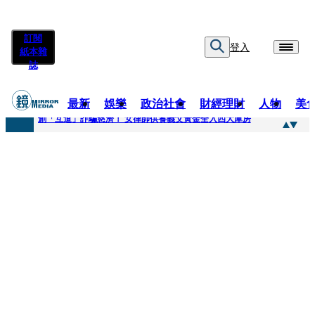
訂閱
登入
紙本雜
誌
最新
娛樂
政治社會
財經理財
人物
美
快訊
創「互道」詐騙慈濟！ 女律師供養義父黃金全入四大庫房
快訊
前時力黨魁表態「反對刪公視預算」 盼在野三思：改凍結處理受質疑項目
快訊
六強片齊聚桃影 小薰《祖先鬼》回桃影娘家 《長安的荔枝》桃影加映一票難求