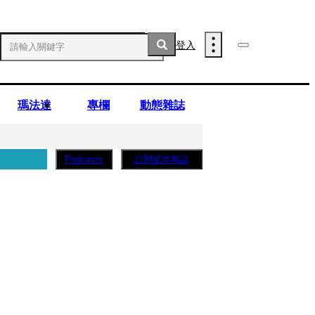
登入
瑪法達
專欄
動態雜誌
訂閱紙本雜誌
Podcasts