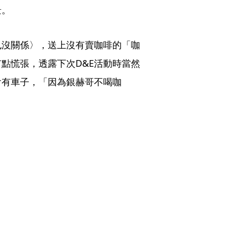
景。
也沒關係〉，送上沒有賣咖啡的「咖
點慌張，透露下次D&E活動時當然
會有車子，「因為銀赫哥不喝咖