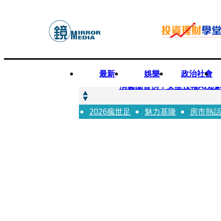
最新
娛樂
政治社會
快訊
演藝圈首例！女星授權AI短
2026瘋世足
快訊
魅力基隆
房市熱
全球提升電氣化 台達電鄭
快訊
《魷魚遊戲》美版傳喊卡 