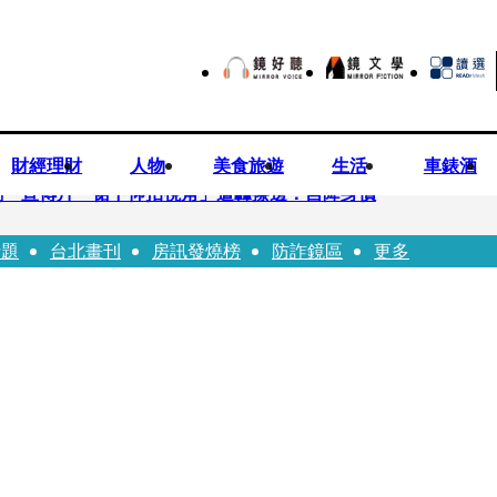
財經理財
人物
美食旅遊
生活
車錶酒
劇 宣傳片「裙下仰拍視角」遭轟擦邊：自降身價
話題
台北畫刊
房訊發燒榜
防詐鏡區
更多
平看好微電網推一站式方案
現象級神劇難續宇宙