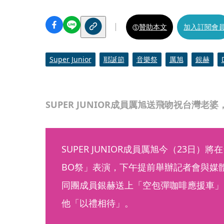
贊助本文
加入訂閱會
Super Junior
耶誕節
音樂祭
厲旭
銀赫
SUPER JUNIOR成員厲旭送飛吻祝台灣老
SUPER JUNIOR成員厲旭今（23日）
BO祭」表演，下午提前舉辦記者會與媒
同團成員銀赫送上「空包彈咖啡應援車」
他「以禮相待」。