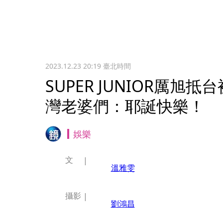
2023.12.23 20:19
臺北時間
SUPER JUNIOR厲旭
灣老婆們：耶誕快樂！
娛樂
文
溫雅雯
攝影
劉鴻昌