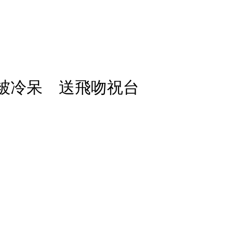
抵台被冷呆 送飛吻祝台